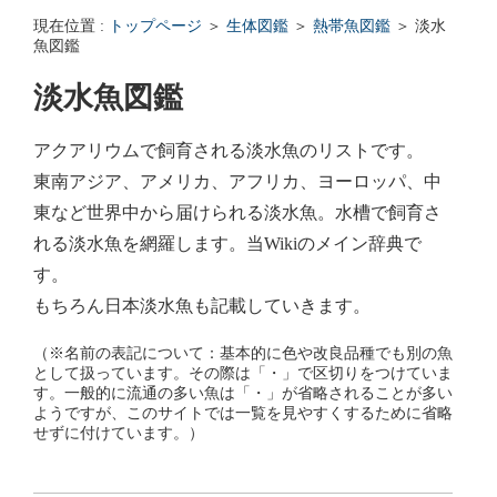
エンゼルフィッシュの雌雄の見分け方 - アクアリウムWiki Q&
現在位置 :
トップページ
＞
生体図鑑
＞
熱帯魚図鑑
＞ 淡水
回答: ガラス面に卵を産まない貝っていますか？ - アクアリウムWi
魚図鑑
淡水魚図鑑
アクアリウムで飼育される淡水魚のリストです。
東南アジア、アメリカ、アフリカ、ヨーロッパ、中
東など世界中から届けられる淡水魚。水槽で飼育さ
れる淡水魚を網羅します。当Wikiのメイン辞典で
す。
もちろん日本淡水魚も記載していきます。
（※名前の表記について：基本的に色や改良品種でも別の魚
として扱っています。その際は「・」で区切りをつけていま
す。一般的に流通の多い魚は「・」が省略されることが多い
ようですが、このサイトでは一覧を見やすくするために省略
せずに付けています。）