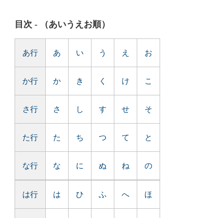
目次 - （あいうえお順）
あ行
あ
い
う
え
お
か行
か
き
く
け
こ
さ行
さ
し
す
せ
そ
た行
た
ち
つ
て
と
な行
な
に
ぬ
ね
の
は行
は
ひ
ふ
へ
ほ