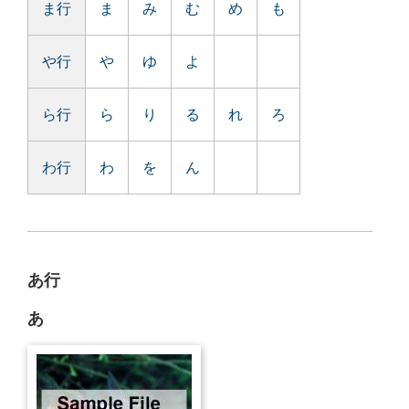
ま行
ま
み
む
め
も
や行
や
ゆ
よ
ら行
ら
り
る
れ
ろ
わ行
わ
を
ん
あ行
あ