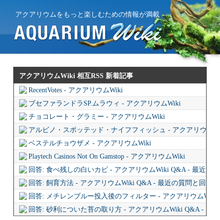
アクアリウムをもっと楽しむための情報が満載
アクアリウムWiki 相互RSS
新着記事
RecentVotes - アクアリウムWiki
ブセファランドラSP.ムラウィ - アクアリウムWiki
チョコレート・グラミー - アクアリウムWiki
アルビノ・スポッテッド・ナイフフィッシュ - アクアリウムWi
ベステルチョウザメ - アクアリウムWiki
Playtech Casinos Not On Gamstop - アクアリウムWiki
回答: 食べ残しの白いカビ - アクアリウムWiki Q&A - 最近
回答: 飼育方法 - アクアリウムWiki Q&A - 最近の質問と回答
回答: メチレンブルー投入後のフィルター - アクアリウムWiki 
回答: 砂利についた苔の取り方 - アクアリウムWiki Q&A - 