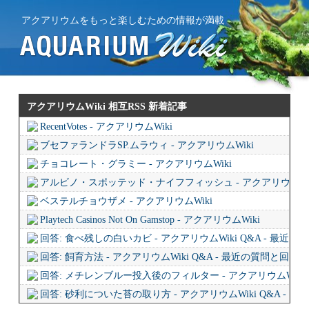
アクアリウムをもっと楽しむための情報が満載
アクアリウムWiki 相互RSS
新着記事
RecentVotes - アクアリウムWiki
ブセファランドラSP.ムラウィ - アクアリウムWiki
チョコレート・グラミー - アクアリウムWiki
アルビノ・スポッテッド・ナイフフィッシュ - アクアリウムWi
ベステルチョウザメ - アクアリウムWiki
Playtech Casinos Not On Gamstop - アクアリウムWiki
回答: 食べ残しの白いカビ - アクアリウムWiki Q&A - 最近
回答: 飼育方法 - アクアリウムWiki Q&A - 最近の質問と回答
回答: メチレンブルー投入後のフィルター - アクアリウムWiki 
回答: 砂利についた苔の取り方 - アクアリウムWiki Q&A - 