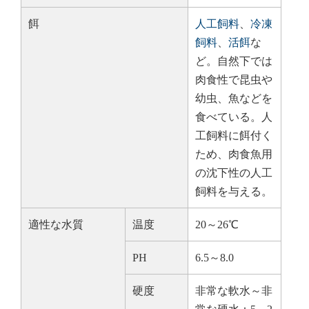
餌
人工飼料
、
冷凍
飼料
、
活餌
な
ど。自然下では
肉食性で昆虫や
幼虫、魚などを
食べている。人
工飼料に餌付く
ため、肉食魚用
の沈下性の人工
飼料を与える。
適性な水質
温度
20～26℃
PH
6.5～8.0
硬度
非常な軟水～非