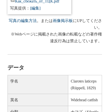
Как_сбежать_от_ТЦК.pdf
写真提供：
[編集]
写真の編集方法
。または
画像掲示板
にUPしてくださ
い。
※Webページに掲載された画像の転載などの著作権
違反行為は禁止しています。
データ
学名
Clarotes laticeps
(Rüppell, 1829)
英名
Widehead catfish
分類
ナマズ（Silurifo