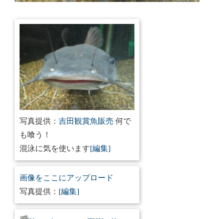
写真提供：
吉田観賞魚販売
何で
も喰う！
混泳に気を使います
[編集]
画像をここにアップロード
写真提供：
[編集]