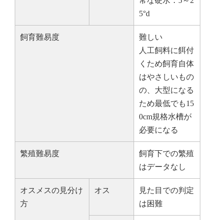
常な硬水：5～2
5°d
飼育難易度
難しい
人工飼料に餌付
くため飼育自体
はやさしいもの
の、大型になる
ため最低でも15
0cm規格水槽が
必要になる
繁殖難易度
飼育下での繁殖
はデータなし
オスメスの見分け
オス
見た目での判定
方
は困難