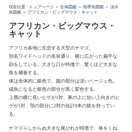
エンゼルフィッシュの雌雄の見分け方 - アクアリウムWiki Q&
現在位置 :
トップページ
＞
生体図鑑
＞
熱帯魚図鑑
＞
淡水
回答: ガラス面に卵を産まない貝っていますか？ - アクアリウムWi
魚図鑑
＞ アフリカン・ビッグマウス・キャット
アフリカン・ビッグマウス・
キャット
アフリカ各地に生息する大型のナマズ。
別名ワイドヘッドの名前通り、横に広がった扁平な
顔をしている。大きな口が特徴で、驚くほど大きな
魚を捕食する。
体は全体的に銀色で、腹の部分は淡いベージュ色。
成魚になると銀色の部分が黒く変色する。
上唇の横に長いヒゲが1対、鼻の上に短い上向きのヒ
ゲが1対、顎の部分に2対の合計8本の髭を持ってい
る。
ナマズらしからぬ大きな尾びれが特徴で、体をくね