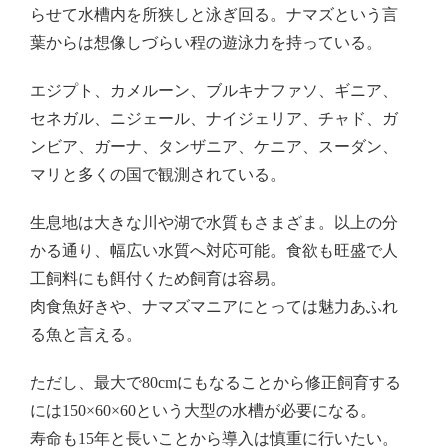
らせて水槽内を所狭しと泳ぎ回る。ナマズという言
葉からは想像しづらい程の遊泳力を持っている。
エジプト、カメルーン、ブルキナファソ、ギニア、
セネガル、ニジェール、ナイジェリア、チャド、ガ
ンビア、ガーナ、タンザニア、ケニア、スーダン、
マリと多くの国で観測されている。
生息地は大きな川や湖で水質もさまざま。以上の分
かる通り、幅広い水質へ対応可能。食欲も旺盛で人
工飼料にも餌付くため飼育は容易。
肉食魚好きや、ナマズマニアにとっては魅力あふれ
る魚と言える。
ただし、最大で80cmにもなることから修正飼育する
には150×60×60という大型の水槽が必要になる。
寿命も15年と長いことから導入は慎重に行いたい。