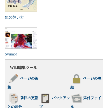
魚の飼い方
Syumo!
Wiki編集ツール
ページの編
ページの凍
集
結
前回の更新
バックアッ
添付ファイ
との差分
プ
ル