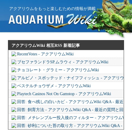
アクアリウムをもっと楽しむための情報が満載
アクアリウムWiki 相互RSS
新着記事
RecentVotes - アクアリウムWiki
ブセファランドラSP.ムラウィ - アクアリウムWiki
チョコレート・グラミー - アクアリウムWiki
アルビノ・スポッテッド・ナイフフィッシュ - アクアリウムWi
ベステルチョウザメ - アクアリウムWiki
Playtech Casinos Not On Gamstop - アクアリウムWiki
回答: 食べ残しの白いカビ - アクアリウムWiki Q&A - 最近
回答: 飼育方法 - アクアリウムWiki Q&A - 最近の質問と回答
回答: メチレンブルー投入後のフィルター - アクアリウムWiki 
回答: 砂利についた苔の取り方 - アクアリウムWiki Q&A - 