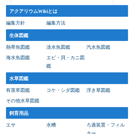
アクアリウムWikiとは
編集方針
編集方法
生体図鑑
熱帯魚図鑑
淡水魚図鑑
汽水魚図鑑
海水魚図鑑
エビ・貝・カニ図
鑑
水草図鑑
有茎草図鑑
コケ・シダ図鑑
浮き草図鑑
その他水草図鑑
飼育用品
エサ
水槽
ろ過装置・フィル
ター