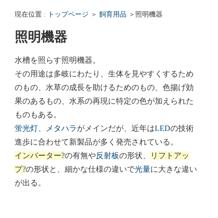
エンゼルフィッシュの雌雄の見分け方 - アクアリウムWiki Q&
現在位置 :
トップページ
＞
飼育用品
＞照明機器
回答: ガラス面に卵を産まない貝っていますか？ - アクアリウムWi
照明機器
水槽を照らす照明機器。
その用途は多岐にわたり、生体を見やすくするため
のもの、水草の成長を助けるためのもの、色揚げ効
果のあるもの、水系の再現に特定の色が加えられた
ものもある。
蛍光灯
、
メタハラ
がメインだが、近年は
LED
の技術
進歩に合わせて新製品が多く発売されている。
インバーター
?
の有無や
反射板
の形状、
リフトアッ
プ
?
の形状と、細かな仕様の違いで
光量
に大きな違い
が出る。