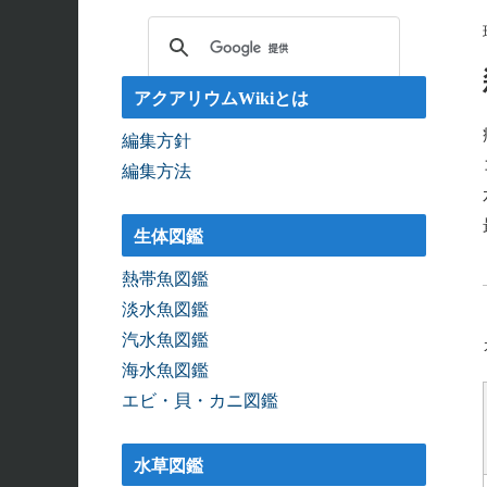
アクアリウムWikiとは
編集方針
編集方法
生体図鑑
熱帯魚図鑑
淡水魚図鑑
汽水魚図鑑
海水魚図鑑
エビ・貝・カニ図鑑
水草図鑑