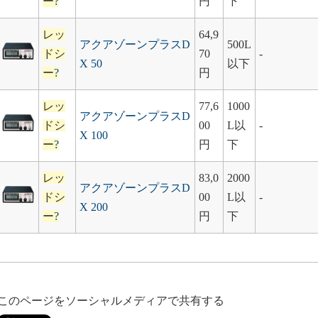
ー
?
円
下
レッ
64,9
アクアゾーンプラスD
500L
ドシ
70
-
X 50
以下
ー
?
円
レッ
77,6
1000
アクアゾーンプラスD
ドシ
00
L以
-
X 100
ー
?
円
下
レッ
83,0
2000
アクアゾーンプラスD
ドシ
00
L以
-
X 200
ー
?
円
下
このページをソーシャルメディアで共有する