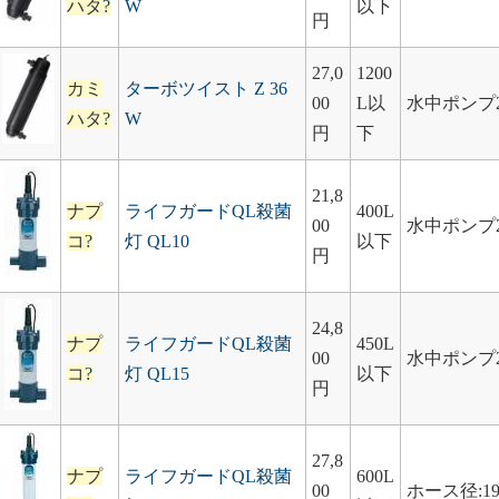
ハタ
?
W
以下
円
27,0
1200
カミ
ターボツイスト Z 36
00
L以
水中ポンプ2
ハタ
?
W
円
下
21,8
ナプ
ライフガードQL殺菌
400L
00
水中ポンプ20
コ
?
灯 QL10
以下
円
24,8
ナプ
ライフガードQL殺菌
450L
00
水中ポンプ20
コ
?
灯 QL15
以下
円
27,8
ナプ
ライフガードQL殺菌
600L
00
ホース径:19