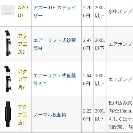
AZO
アズー UV ステライ
7,70
200L
水中ポンプ3.
O
?
ザー
0円
以下
アク
エアーリフト式殺菌
2,97
200L
ア工
エアポンプ
筒M
0円
以下
房
?
アク
エアーリフト式殺菌
2,64
100L
ア工
エアポンプ
筒ミニ
0円
以下
房
?
投げ込み式
アク
2,22
300L
内径:13mm
ア工
ノーマル殺菌筒
0円
以下
もしくはオ
房
?
側配管、内径