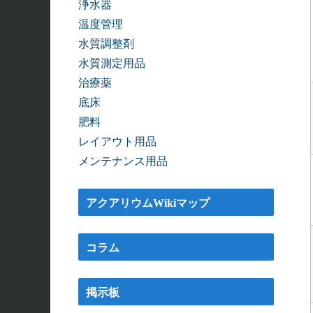
浄水器
温度管理
水質調整剤
水質測定用品
治療薬
底床
肥料
レイアウト用品
メンテナンス用品
アクアリウムWikiマップ
コラム
掲示板