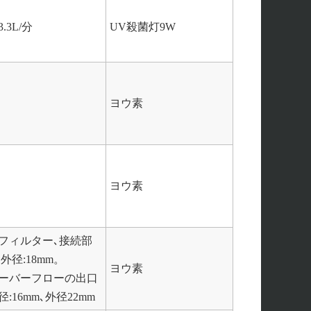
3L/分
UV殺菌灯9W
ヨウ素
ヨウ素
フィルター､接続部
､外径:18mm。
ヨウ素
ーバーフローの出口
:16mm､外径22mm