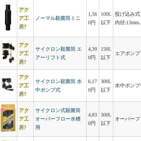
アク
1,56
100L
投げ込み式
ア工
ノーマル殺菌筒ミニ
0円
以下
内径:13mm
房
?
アク
サイクロン殺菌筒 エ
4,39
150L
ア工
エアポンプ
アーリフト式
0円
以下
房
?
アク
サイクロン殺菌筒 水
6,17
300L
ア工
水中ポンプ
中ポンプ式
0円
以下
房
?
アク
サイクロン式殺菌筒
4,83
300L
ア工
オーバーフロー水槽
オーバーフ
0円
以下
房
?
用