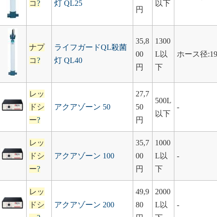
コ
?
灯 QL25
以下
円
35,8
1300
ナプ
ライフガードQL殺菌
00
L以
ホース径:19
コ
?
灯 QL40
円
下
レッ
27,7
500L
ドシ
アクアゾーン 50
50
-
以下
ー
?
円
レッ
35,7
1000
ドシ
アクアゾーン 100
00
L以
-
ー
?
円
下
レッ
49,9
2000
ドシ
アクアゾーン 200
80
L以
-