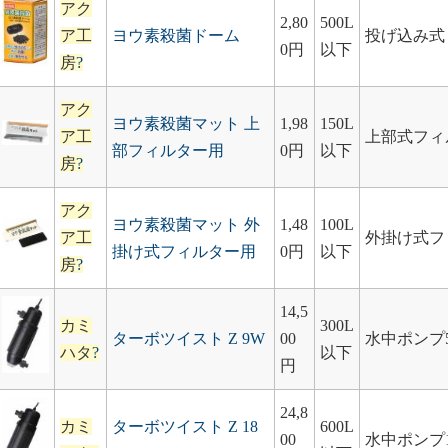
アク
2,80
500L
ア工
ヨウ素殺菌ドーム
投げ込み式
0円
以下
房
?
アク
ヨウ素殺菌マット 上
1,98
150L
ア工
上部式フィ
部フィルター用
0円
以下
房
?
アク
ヨウ素殺菌マット 外
1,48
100L
ア工
外掛け式フ
掛け式フィルター用
0円
以下
房
?
14,5
カミ
300L
ターボツイスト Z 9W
00
水中ポンプ5
ハタ
?
以下
円
24,8
カミ
ターボツイスト Z 18
600L
00
水中ポンプ1