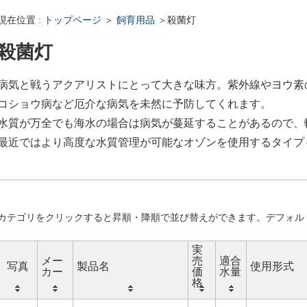
現在位置 :
トップページ
＞
飼育用品
＞殺菌灯
殺菌灯
病気と戦うアクアリストにとって大きな味方。紫外線やヨウ素
コショウ病など厄介な病気を未然に予防してくれます。
水質が万全でも海水の場合は病気が蔓延することがあるので、
最近ではより高度な水質管理が可能なオゾンを使用するタイプ
カテゴリをクリックすると昇順・降順で並び替えができます。デフォル
実
メー
売
適合
写真
製品名
使用形式
カー
価
水量
格