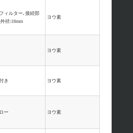
フィルター､接続部
ヨウ素
､外径:18mm
ヨウ素
付き
ヨウ素
ロー
ヨウ素