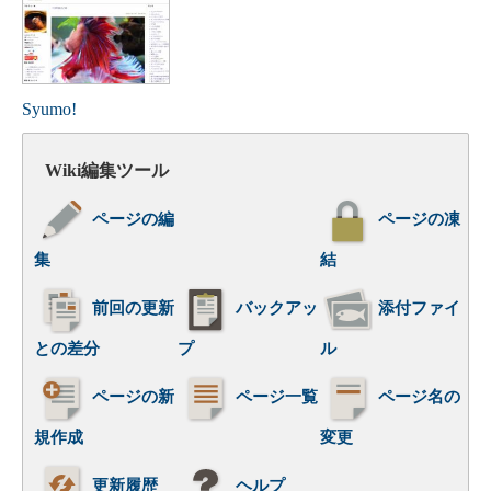
Syumo!
Wiki編集ツール
ページの編
ページの凍
集
結
前回の更新
バックアッ
添付ファイ
との差分
プ
ル
ページの新
ページ一覧
ページ名の
規作成
変更
更新履歴
ヘルプ