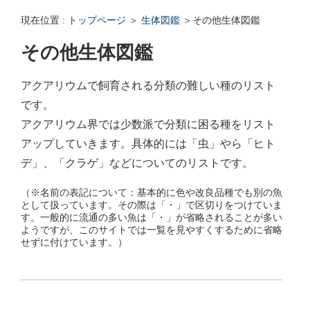
エンゼルフィッシュの雌雄の見分け方 - アクアリウムWiki Q&
現在位置 :
トップページ
＞
生体図鑑
＞その他生体図鑑
回答: ガラス面に卵を産まない貝っていますか？ - アクアリウムWi
その他生体図鑑
アクアリウムで飼育される分類の難しい種のリスト
です。
アクアリウム界では少数派で分類に困る種をリスト
アップしていきます。具体的には「虫」やら「ヒト
デ」、「クラゲ」などについてのリストです。
（※名前の表記について：基本的に色や改良品種でも別の魚
として扱っています。その際は「・」で区切りをつけていま
す。一般的に流通の多い魚は「・」が省略されることが多い
ようですが、このサイトでは一覧を見やすくするために省略
せずに付けています。）