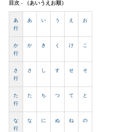
目次 - （あいうえお順）
あ
あ
い
う
え
お
行
か
か
き
く
け
こ
行
さ
さ
し
す
せ
そ
行
た
た
ち
つ
て
と
行
な
な
に
ぬ
ね
の
行