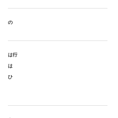
の
は行
は
ひ