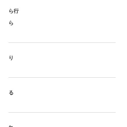
ら行
ら
り
る