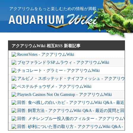
アクアリウムをもっと楽しむための情報が満載
アクアリウムWiki 相互RSS
新着記事
RecentVotes - アクアリウムWiki
ブセファランドラSP.ムラウィ - アクアリウムWiki
チョコレート・グラミー - アクアリウムWiki
アルビノ・スポッテッド・ナイフフィッシュ - アクアリウムWi
ベステルチョウザメ - アクアリウムWiki
Playtech Casinos Not On Gamstop - アクアリウムWiki
回答: 食べ残しの白いカビ - アクアリウムWiki Q&A - 最近
回答: 飼育方法 - アクアリウムWiki Q&A - 最近の質問と回答
回答: メチレンブルー投入後のフィルター - アクアリウムWiki 
回答: 砂利についた苔の取り方 - アクアリウムWiki Q&A - 