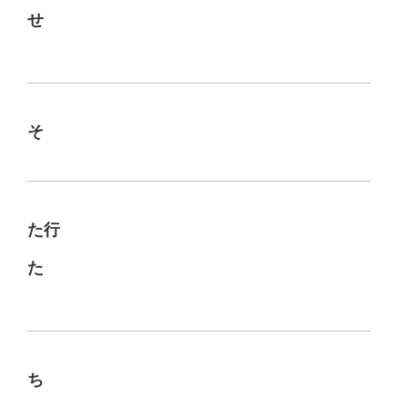
せ
そ
た行
た
ち