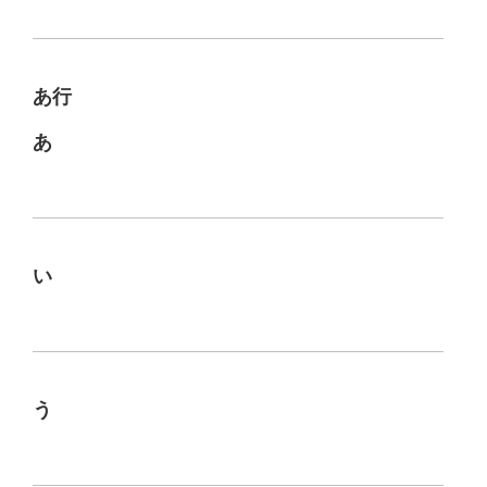
あ行
あ
い
う