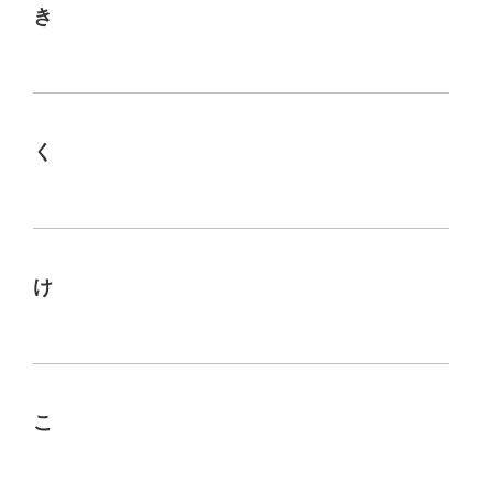
き
く
け
こ