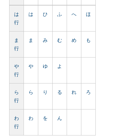
は
は
ひ
ふ
へ
ほ
行
ま
ま
み
む
め
も
行
や
や
ゆ
よ
行
ら
ら
り
る
れ
ろ
行
わ
わ
を
ん
行