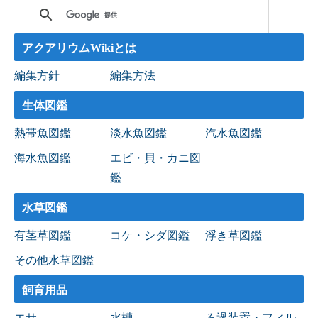
アクアリウムWikiとは
編集方針
編集方法
生体図鑑
熱帯魚図鑑
淡水魚図鑑
汽水魚図鑑
海水魚図鑑
エビ・貝・カニ図
鑑
水草図鑑
有茎草図鑑
コケ・シダ図鑑
浮き草図鑑
その他水草図鑑
飼育用品
エサ
水槽
ろ過装置・フィル