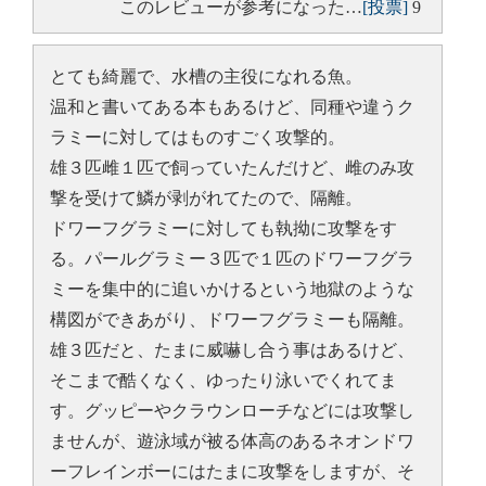
このレビューが参考になった…
[投票]
9
とても綺麗で、水槽の主役になれる魚。
温和と書いてある本もあるけど、同種や違うク
ラミーに対してはものすごく攻撃的。
雄３匹雌１匹で飼っていたんだけど、雌のみ攻
撃を受けて鱗が剥がれてたので、隔離。
ドワーフグラミーに対しても執拗に攻撃をす
る。パールグラミー３匹で１匹のドワーフグラ
ミーを集中的に追いかけるという地獄のような
構図ができあがり、ドワーフグラミーも隔離。
雄３匹だと、たまに威嚇し合う事はあるけど、
そこまで酷くなく、ゆったり泳いでくれてま
す。グッピーやクラウンローチなどには攻撃し
ませんが、遊泳域が被る体高のあるネオンドワ
ーフレインボーにはたまに攻撃をしますが、そ