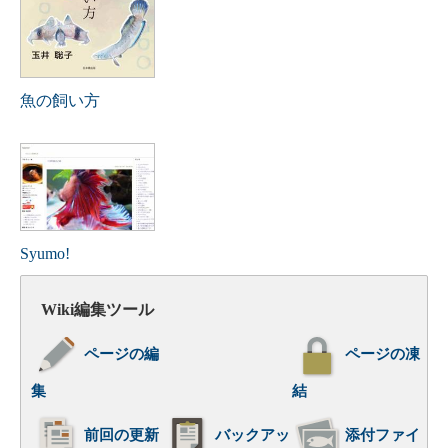
魚の飼い方
Syumo!
Wiki編集ツール
ページの編
ページの凍
集
結
前回の更新
バックアッ
添付ファイ