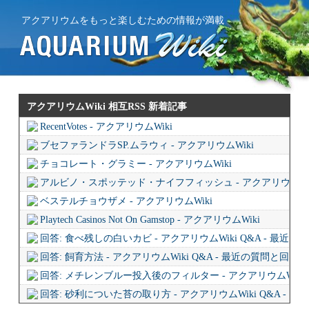
アクアリウムをもっと楽しむための情報が満載
アクアリウムWiki 相互RSS
新着記事
RecentVotes - アクアリウムWiki
ブセファランドラSP.ムラウィ - アクアリウムWiki
チョコレート・グラミー - アクアリウムWiki
アルビノ・スポッテッド・ナイフフィッシュ - アクアリウムWi
ベステルチョウザメ - アクアリウムWiki
Playtech Casinos Not On Gamstop - アクアリウムWiki
回答: 食べ残しの白いカビ - アクアリウムWiki Q&A - 最近
回答: 飼育方法 - アクアリウムWiki Q&A - 最近の質問と回答
回答: メチレンブルー投入後のフィルター - アクアリウムWiki 
回答: 砂利についた苔の取り方 - アクアリウムWiki Q&A - 