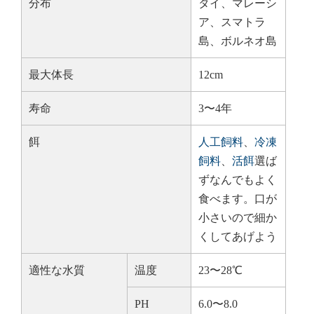
分布
タイ、マレーシ
ア、スマトラ
島、ボルネオ島
最大体長
12cm
寿命
3〜4年
餌
人工飼料
、
冷凍
飼料
、
活餌
選ば
ずなんでもよく
食べます。口が
小さいので細か
くしてあげよう
適性な水質
温度
23〜28℃
PH
6.0〜8.0