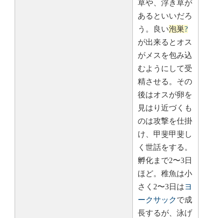
草や、浮き草が
あるといいだろ
う。良い
泡巣
?
が出来るとオス
がメスを包み込
むようにして受
精させる。その
後はオスが卵を
見はり近づくも
のは攻撃を仕掛
け、甲斐甲斐し
く世話をする。
孵化まで2〜3日
ほど。稚魚は小
さく2〜3日は
ヨ
ークサック
で成
長するが、泳げ