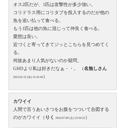
オス2匹だが、1匹は攻撃性が多少強い。
コリドラス用にコリタブを投入するのだが他の
魚を追い払って食べる。
もう1匹は他の魚に混じって仲良く食べる。
愛想は良い。
近づくと寄ってきてジッとこちらを見つめてく
る。
何故あまり人気がないのか疑問。
GHDより私は好きだなぁ・・。 （
名無しさん
）
2013-01-23 (水) 15:43:46
カワイイ
人間で言うあいさつをお腹をつついて合図する
のがカワイイ（
りく
）
2016-07-09 (土) 22:04:22