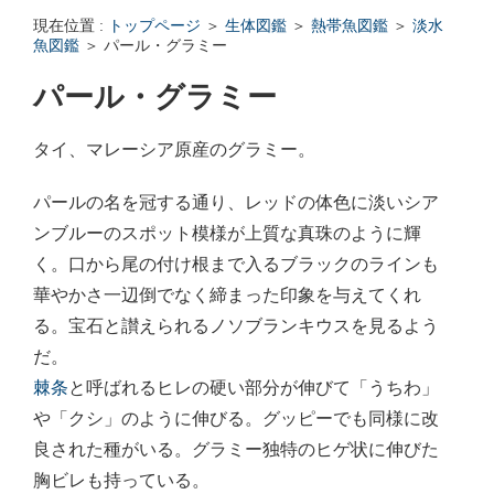
エンゼルフィッシュの雌雄の見分け方 - アクアリウムWiki Q&
現在位置 :
トップページ
＞
生体図鑑
＞
熱帯魚図鑑
＞
淡水
回答: ガラス面に卵を産まない貝っていますか？ - アクアリウムWi
魚図鑑
＞ パール・グラミー
パール・グラミー
タイ、マレーシア原産のグラミー。
パールの名を冠する通り、レッドの体色に淡いシア
ンブルーのスポット模様が上質な真珠のように輝
く。口から尾の付け根まで入るブラックのラインも
華やかさ一辺倒でなく締まった印象を与えてくれ
る。宝石と讃えられるノソブランキウスを見るよう
だ。
棘条
と呼ばれるヒレの硬い部分が伸びて「うちわ」
や「クシ」のように伸びる。グッピーでも同様に改
良された種がいる。グラミー独特のヒゲ状に伸びた
胸ビレも持っている。