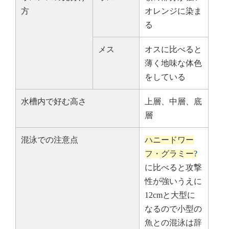
方
オレンジに染ま
る
メス
オスに比べると
薄く地味な体色
をしている
水槽内で好む高さ
上層、中層、底
層
混泳での注意点
ハニードワー
フ・グラミー
?
に比べると攻撃
性が強いうえに
12cmと大型に
なるので小型の
魚との混泳は辞