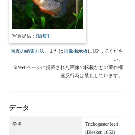
写真提供：
[編集]
写真の編集方法
。または
画像掲示板
にUPしてくださ
い。
※Webページに掲載された画像の転載などの著作権
違反行為は禁止しています。
データ
学名
Trichogaster leeri
(Bleeker, 1852)