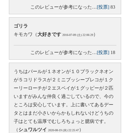
このレビューが参考になった…
[投票]
83
ゴリラ
キモカワ（
大好きです
）
2016-07-09 (土) 22:06:29
このレビューが参考になった…
[投票]
18
うちはパールが１ネオンが１０ブラックネオン
が５コリドラスが２ミニブッシープレコが１ク
ーリーローチが２エスペイが１グッピーが２匹
いますがみんな仲良く過ごしているので、今の
ところは安心しています。上に書いてあるデー
タとはまだ小さいからかもしれないけどうちの
子はとても温厚でむしろちょっと臆病です。
（
シュワルツイ
）
2020-08-19 (水) 22:25:47