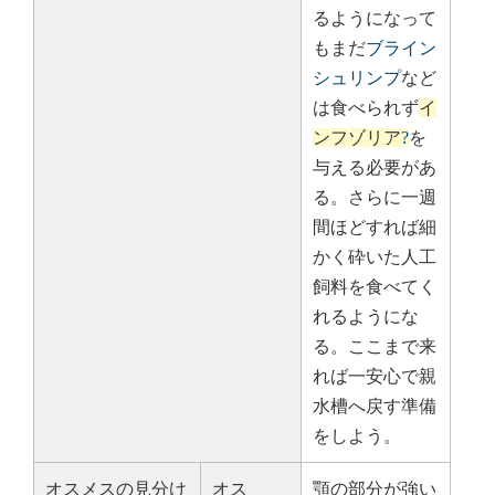
るようになって
もまだ
ブライン
シュリンプ
など
は食べられず
イ
ンフゾリア
?
を
与える必要があ
る。さらに一週
間ほどすれば細
かく砕いた人工
飼料を食べてく
れるようにな
る。ここまで来
れば一安心で親
水槽へ戻す準備
をしよう。
オスメスの見分け
オス
顎の部分が強い