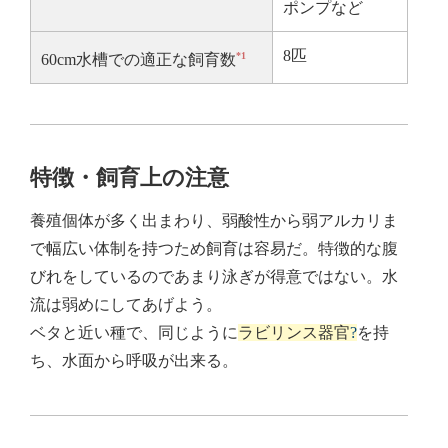
ポンプなど
8匹
*1
60cm水槽での適正な飼育数
特徴・飼育上の注意
養殖個体が多く出まわり、弱酸性から弱アルカリま
で幅広い体制を持つため飼育は容易だ。特徴的な腹
びれをしているのであまり泳ぎが得意ではない。水
流は弱めにしてあげよう。
ベタと近い種で、同じように
ラビリンス器官
?
を持
ち、水面から呼吸が出来る。