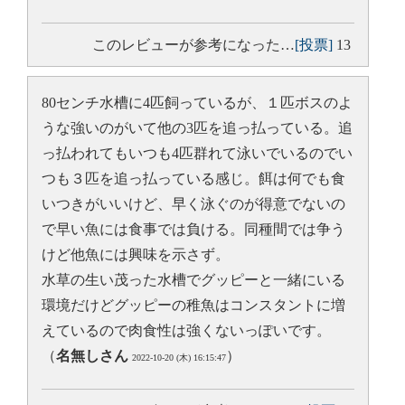
このレビューが参考になった…
[投票]
13
80センチ水槽に4匹飼っているが、１匹ボスのよ
うな強いのがいて他の3匹を追っ払っている。追
っ払われてもいつも4匹群れて泳いでいるのでい
つも３匹を追っ払っている感じ。餌は何でも食
いつきがいいけど、早く泳ぐのが得意でないの
で早い魚には食事では負ける。同種間では争う
けど他魚には興味を示さず。
水草の生い茂った水槽でグッピーと一緒にいる
環境だけどグッピーの稚魚はコンスタントに増
えているので肉食性は強くないっぽいです。
（
名無しさん
）
2022-10-20 (木) 16:15:47