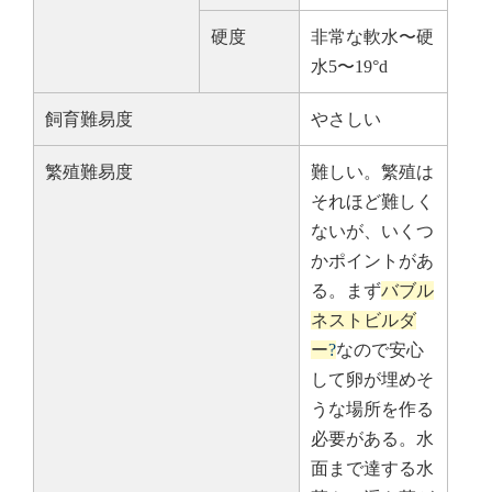
硬度
非常な軟水〜硬
水5〜19°d
飼育難易度
やさしい
繁殖難易度
難しい。繁殖は
それほど難しく
ないが、いくつ
かポイントがあ
る。まず
バブル
ネストビルダ
ー
?
なので安心
して卵が埋めそ
うな場所を作る
必要がある。水
面まで達する水