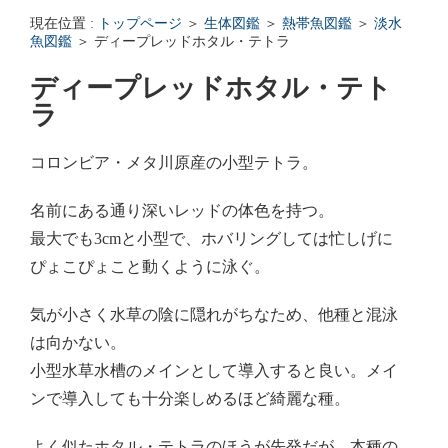
エンゼルフィッシュの雌雄の見分け方 - アクアリウムWiki Q&
現在位置 :
トップページ
＞
生体図鑑
＞
熱帯魚図鑑
＞
淡水
回答: ガラス面に卵を産まない貝っていますか？ - アクアリウムWi
魚図鑑
＞ ディープレッドホタル・テトラ
ディープレッドホタル・テト
ラ
コロンビア・メタ川原産の小型テトラ。
名前にある通り深いレッドの体色を持つ。
最大でも3cmと小型で、ホバリングしては忙しげに
ぴょこぴょこと動くように泳ぐ。
気が小さく水草の陰に隠れがちなため、他種と混泳
は向かない。
小型水草水槽のメインとして導入すると良い。メイ
ンで導入しても十分楽しめるほど綺麗な種。
よく似たホタル・テトラのほうが先発だが、本種の