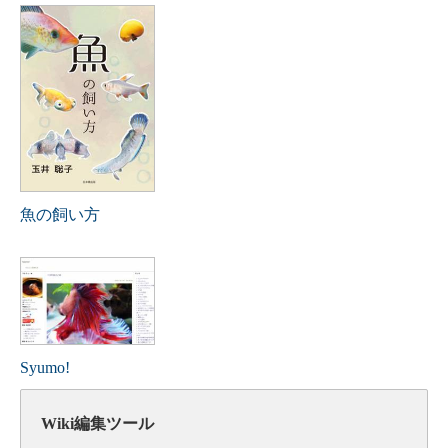
魚の飼い方
Syumo!
Wiki編集ツール