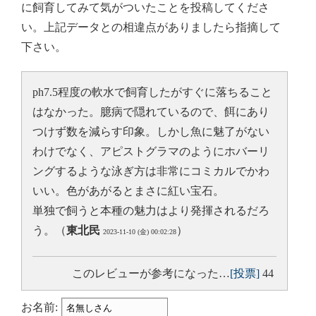
に飼育してみて気がついたことを投稿してくださ
い。上記データとの相違点がありましたら指摘して
下さい。
ph7.5程度の軟水で飼育したがすぐに落ちること
はなかった。臆病で隠れているので、餌にあり
つけず数を減らす印象。しかし魚に魅了がない
わけでなく、アピストグラマのようにホバーリ
ングするような泳ぎ方は非常にコミカルでかわ
いい。色があがるとまさに紅い宝石。
単独で飼うと本種の魅力はより発揮されるだろ
う。（
東北民
）
2023-11-10 (金) 00:02:28
このレビューが参考になった…
[投票]
44
お名前: