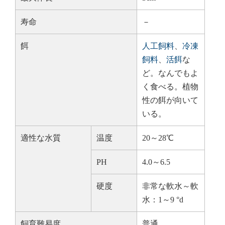
寿命
－
餌
人工飼料
、
冷凍
飼料
、
活餌
な
ど。なんでもよ
く食べる。植物
性の餌が向いて
いる。
適性な水質
温度
20～28℃
PH
4.0～6.5
硬度
非常な軟水～軟
水：1～9 °d
飼育難易度
普通