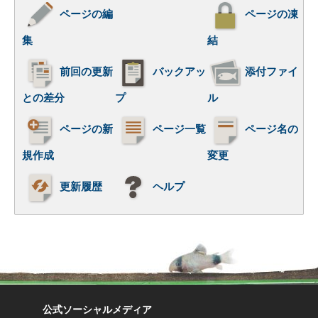
ページの編
ページの凍
集
結
前回の更新
バックアッ
添付ファイ
との差分
プ
ル
ページの新
ページ一覧
ページ名の
規作成
変更
更新履歴
ヘルプ
公式ソーシャルメディア