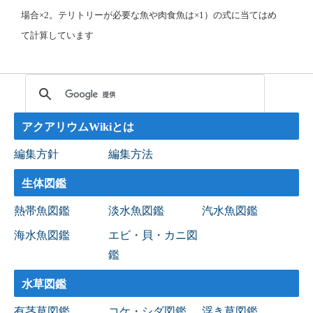
場合×2。テリトリーが必要な魚や肉食魚は×1）の式に当てはめ
て計算しています
アクアリウムWikiとは
編集方針
編集方法
生体図鑑
熱帯魚図鑑
淡水魚図鑑
汽水魚図鑑
海水魚図鑑
エビ・貝・カニ図
鑑
水草図鑑
有茎草図鑑
コケ・シダ図鑑
浮き草図鑑