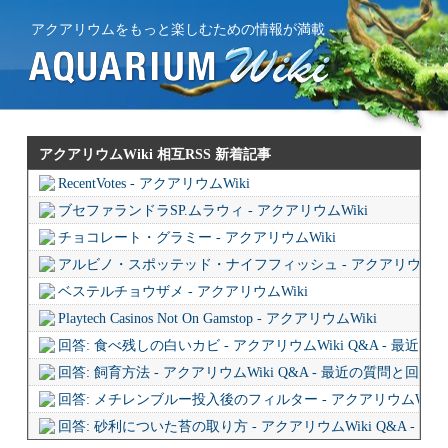
アクアリウムをもっと楽しむための情報が満載
アクアリウムWiki 相互RSS
新着記事
RecentVotes - アクアリウムWiki
ブセファランドラSP.ムラウィ - アクアリウムWiki
チョコレート・グラミー - アクアリウムWiki
アルビノ・スポッテッド・ナイフフィッシュ - アクアリウムWi
ベステルチョウザメ - アクアリウムWiki
Playtech Casinos Not On Gamstop - アクアリウムWiki
回答: 食べ残しの白いカビ - アクアリウムWiki Q&A - 最近
回答: 飼育方法 - アクアリウムWiki Q&A - 最近の質問と回答
回答: メチレンブルー投入後のフィルター - アクアリウムWiki 
回答: 砂利についた苔の取り方 - アクアリウムWiki Q&A - 