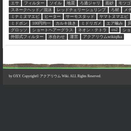
エサ
フィルター
ソイル
地震
ろ過ジャリ
底砂
モツゴ
スネークヘッド／混泳
レッドチェリーシュリンプ
ろ材
メ
ミナミヌマエビ
ヒーター
サーモスタッド
ヤマトヌマエビ
ミドボン
100円均一
カルキ抜き
ミドリガメ
エア噛み
co2
グロッソ
ショートヘアーグラス
ネオン・テトラ
ショ
外部式フィルター
水合わせ
運営
アクアリウムwikiq&a
by
OXY
. Copyright©
アクアリウム Wiki
. ALL Rights Reserved.