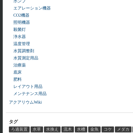
ポンプ
エアレーション機器
CO2機器
照明機器
殺菌灯
浄水器
温度管理
水質調整剤
水質測定用品
治療薬
底床
肥料
レイアウト用品
メンテナンス用品
アクアリウムWiki
タグ
ろ過装置
水草
水換え
流木
水槽
金魚
コケ
メダカ