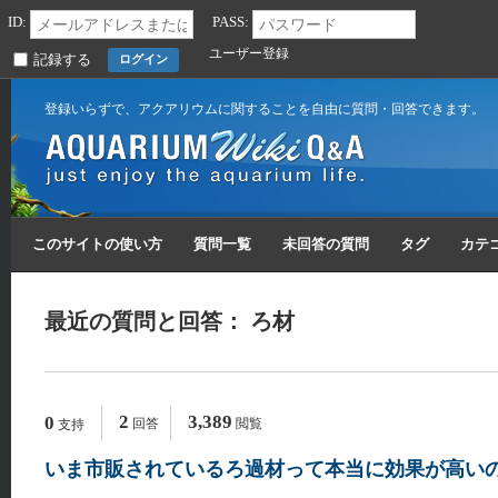
ID:
PASS:
ユーザー登録
記録する
登録いらずで、アクアリウムに関することを自由に質問・回答できます。
このサイトの使い方
質問一覧
未回答の質問
タグ
カテ
最近の質問と回答： ろ材
2
3,389
0
回答
閲覧
支持
いま市販されているろ過材って本当に効果が高い