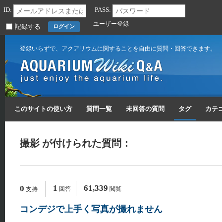
ID:
PASS:
ユーザー登録
記録する
登録いらずで、アクアリウムに関することを自由に質問・回答できます。
このサイトの使い方
質問一覧
未回答の質問
タグ
カテ
撮影 が付けられた質問：
1
61,339
0
回答
閲覧
支持
コンデジで上手く写真が撮れません