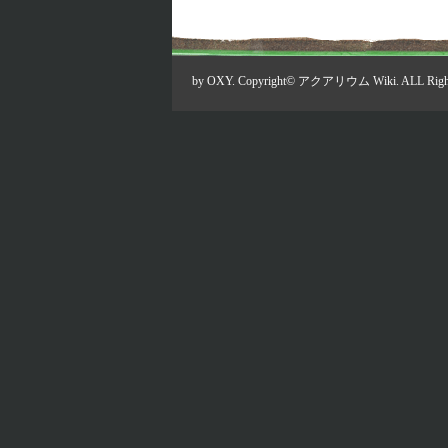
by
OXY
. Copyright©
アクアリウム Wiki
. ALL Righ