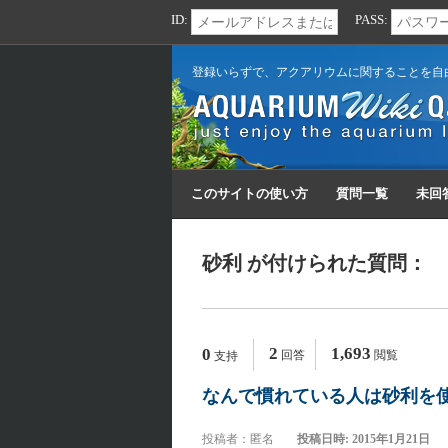
ID:
PASS:
登録いらずで、アクアリウムに関することを自
このサイトの使い方
質問一覧
未回
砂利 が付けられた質問：
2
1,693
0
回答
閲覧
支持
なんで慣れている人は砂利を
投稿者：匿名
投稿日時: 2015年1月21日