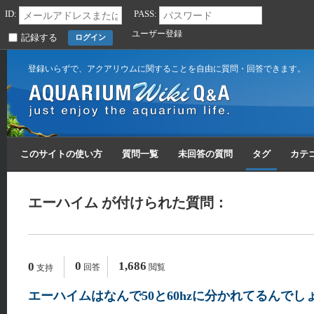
ID:
PASS:
ユーザー登録
記録する
登録いらずで、アクアリウムに関することを自由に質問・回答できます。
このサイトの使い方
質問一覧
未回答の質問
タグ
カテ
エーハイム が付けられた質問：
0
1,686
0
回答
閲覧
支持
エーハイムはなんで50と60hzに分かれてるんでし