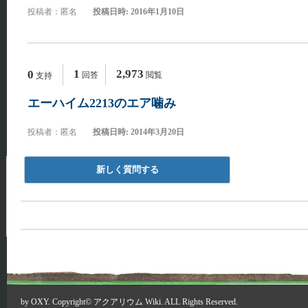
投稿者：匿名
投稿日時: 2016年1月10日
1
2,973
0
回答
閲覧
支持
エーハイム2213のエア噛み
投稿者：匿名
投稿日時: 2014年3月20日
新しく質問する
by
OXY
. Copyright©
アクアリウム Wiki
. ALL Rights Reserved.