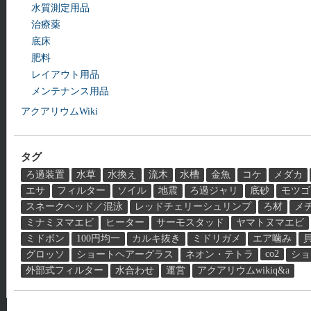
水質測定用品
治療薬
底床
肥料
レイアウト用品
メンテナンス用品
アクアリウムWiki
タグ
ろ過装置
水草
水換え
流木
水槽
金魚
コケ
メダカ
エサ
フィルター
ソイル
地震
ろ過ジャリ
底砂
モツゴ
スネークヘッド／混泳
レッドチェリーシュリンプ
ろ材
メ
ミナミヌマエビ
ヒーター
サーモスタッド
ヤマトヌマエビ
ミドボン
100円均一
カルキ抜き
ミドリガメ
エア噛み
co2
グロッソ
ショートヘアーグラス
ネオン・テトラ
ショ
外部式フィルター
水合わせ
運営
アクアリウムwikiq&a