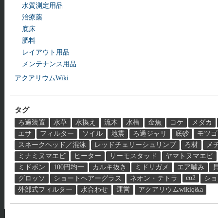
水質測定用品
治療薬
底床
肥料
レイアウト用品
メンテナンス用品
アクアリウムWiki
タグ
ろ過装置
水草
水換え
流木
水槽
金魚
コケ
メダカ
エサ
フィルター
ソイル
地震
ろ過ジャリ
底砂
モツゴ
スネークヘッド／混泳
レッドチェリーシュリンプ
ろ材
メ
ミナミヌマエビ
ヒーター
サーモスタッド
ヤマトヌマエビ
ミドボン
100円均一
カルキ抜き
ミドリガメ
エア噛み
co2
グロッソ
ショートヘアーグラス
ネオン・テトラ
ショ
外部式フィルター
水合わせ
運営
アクアリウムwikiq&a