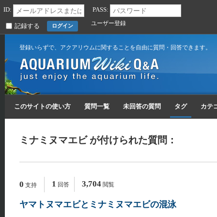
ID:
PASS:
ユーザー登録
記録する
登録いらずで、アクアリウムに関することを自由に質問・回答できます。
このサイトの使い方
質問一覧
未回答の質問
タグ
カテ
ミナミヌマエビ が付けられた質問：
1
3,704
0
回答
閲覧
支持
ヤマトヌマエビとミナミヌマエビの混泳