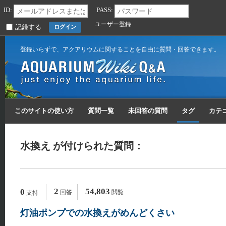
ID:
PASS:
ユーザー登録
記録する
登録いらずで、アクアリウムに関することを自由に質問・回答できます。
このサイトの使い方
質問一覧
未回答の質問
タグ
カテ
水換え が付けられた質問：
2
54,803
0
回答
閲覧
支持
灯油ポンプでの水換えがめんどくさい