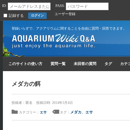
ID:
PASS:
ユーザー登録
記録する
登録いらずで、アクアリウムに関することを自由に質問・回答できます。
このサイトの使い方
質問一覧
未回答の質問
タグ
カテ
メダカの餌
投稿者：匿名
投稿日時: 2014年3月4日
メダカ
、
エサ
カテゴリー：
エサ
タグ：