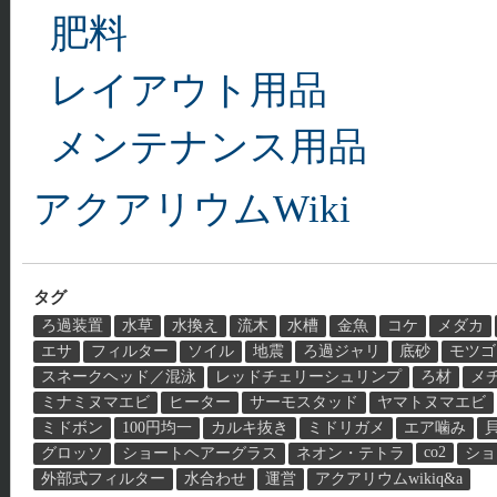
肥料
レイアウト用品
メンテナンス用品
アクアリウムWiki
タグ
ろ過装置
水草
水換え
流木
水槽
金魚
コケ
メダカ
エサ
フィルター
ソイル
地震
ろ過ジャリ
底砂
モツゴ
スネークヘッド／混泳
レッドチェリーシュリンプ
ろ材
メ
ミナミヌマエビ
ヒーター
サーモスタッド
ヤマトヌマエビ
ミドボン
100円均一
カルキ抜き
ミドリガメ
エア噛み
co2
グロッソ
ショートヘアーグラス
ネオン・テトラ
ショ
外部式フィルター
水合わせ
運営
アクアリウムwikiq&a