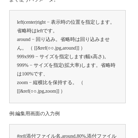
left|center|right − 表示時の位置を指定します。
省略時はleftです。

around − 回り込み。省略時は回り込みませ
ん。 （ [[&ref(○○.jpg,around]] ）

999x999 − サイズを指定します(幅x高さ)。

999% − サイズを指定(拡大率)します。省略時
は100%です、

zoom − 縦横比を保持する。 （ 
[[&ref(○○.jpg,zoom]] ）
例:編集用画面の入力例
#ref(添付ファイル名,around,80%,添付ファイル