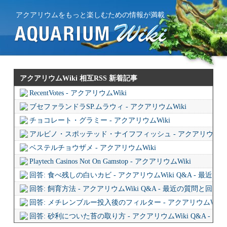
アクアリウムをもっと楽しむための情報が満載
アクアリウムWiki 相互RSS
新着記事
RecentVotes - アクアリウムWiki
ブセファランドラSP.ムラウィ - アクアリウムWiki
チョコレート・グラミー - アクアリウムWiki
アルビノ・スポッテッド・ナイフフィッシュ - アクアリウムWi
ベステルチョウザメ - アクアリウムWiki
Playtech Casinos Not On Gamstop - アクアリウムWiki
回答: 食べ残しの白いカビ - アクアリウムWiki Q&A - 最近
回答: 飼育方法 - アクアリウムWiki Q&A - 最近の質問と回答
回答: メチレンブルー投入後のフィルター - アクアリウムWiki 
回答: 砂利についた苔の取り方 - アクアリウムWiki Q&A - 