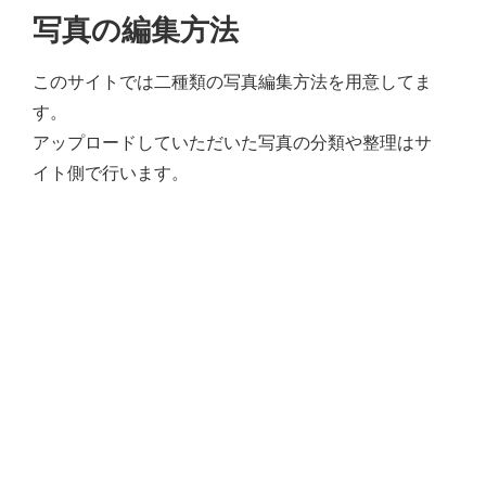
エンゼルフィッシュの雌雄の見分け方 - アクアリウムWiki Q&
写真の編集方法
回答: ガラス面に卵を産まない貝っていますか？ - アクアリウムWi
このサイトでは二種類の写真編集方法を用意してま
す。
アップロードしていただいた写真の分類や整理はサ
イト側で行います。