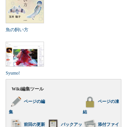
魚の飼い方
Syumo!
Wiki編集ツール
ページの編
ページの凍
集
結
前回の更新
バックアッ
添付ファイ