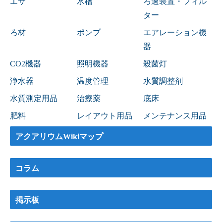
エサ
水槽
ろ過装置・フィル
ター
ろ材
ポンプ
エアレーション機
器
CO2機器
照明機器
殺菌灯
浄水器
温度管理
水質調整剤
水質測定用品
治療薬
底床
肥料
レイアウト用品
メンテナンス用品
アクアリウムWikiマップ
コラム
掲示板