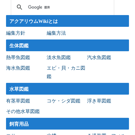
アクアリウムWikiとは
編集方針
編集方法
生体図鑑
熱帯魚図鑑
淡水魚図鑑
汽水魚図鑑
海水魚図鑑
エビ・貝・カニ図
鑑
水草図鑑
有茎草図鑑
コケ・シダ図鑑
浮き草図鑑
その他水草図鑑
飼育用品