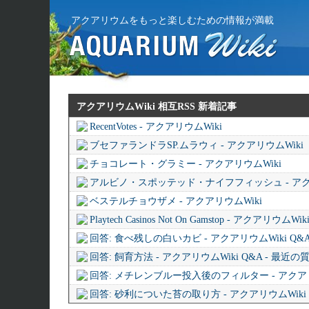
アクアリウムをもっと楽しむための情報が満載
アクアリウムWiki 相互RSS
新着記事
RecentVotes - アクアリウムWiki
ブセファランドラSP.ムラウィ - アクアリウムWiki
チョコレート・グラミー - アクアリウムWiki
アルビノ・スポッテッド・ナイフフィッシュ - アク
ベステルチョウザメ - アクアリウムWiki
Playtech Casinos Not On Gamstop - アクアリウムWik
回答: 食べ残しの白いカビ - アクアリウムWiki Q&
回答: 飼育方法 - アクアリウムWiki Q&A - 最近
回答: メチレンブルー投入後のフィルター - アクアリウ
回答: 砂利についた苔の取り方 - アクアリウムWiki