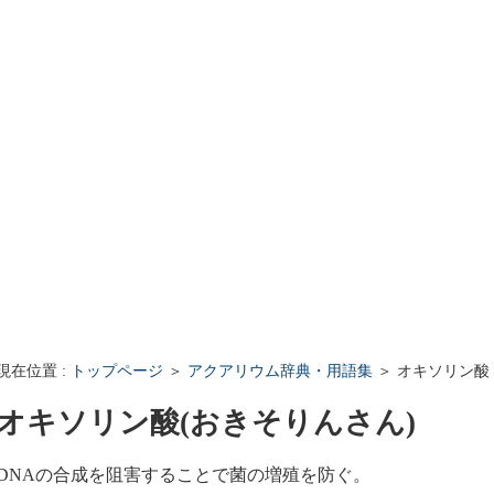
iki Q&A - 最近の質問と回答
クアリウムWiki Q&A - 最近の質問と回答
現在位置 :
トップページ
＞
アクアリウム辞典・用語集
＞ オキソリン酸
オキソリン酸(おきそりんさん)
DNAの合成を阻害することで菌の増殖を防ぐ。