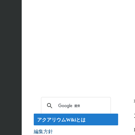
エンゼルフィッシュの雌雄の見分け方 - アクアリウムW
回答: ガラス面に卵を産まない貝っていますか？ - ア
アクアリウムWikiとは
編集方針