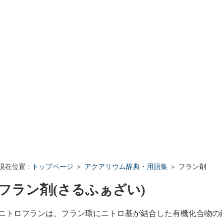
iki Q&A - 最近の質問と回答
クアリウムWiki Q&A - 最近の質問と回答
現在位置 :
トップページ
＞
アクアリウム辞典・用語集
＞ フラン剤
フラン剤(さるふぁざい)
ニトロフランは、フラン環にニトロ基が結合した有機化合物の