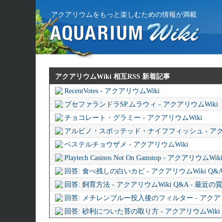
アクアリウムをもっと楽しむための情報が満載
アクアリウムWiki 相互RSS
新着記事
RecentVotes - アクアリウムWiki
ブセファランドラSP.ムラウィ - アクアリウムWiki
チョコレート・グラミー - アクアリウムWiki
アルビノ・スポッテッド・ナイフフィッシュ - アク
ベステルチョウザメ - アクアリウムWiki
Playtech Casinos Not On Gamstop - アクアリウムWik
回答: 食べ残しの白いカビ - アクアリウムWiki Q&
回答: 飼育方法 - アクアリウムWiki Q&A - 最近
回答: メチレンブルー投入後のフィルター - アクアリウ
回答: 砂利についた苔の取り方 - アクアリウムWiki