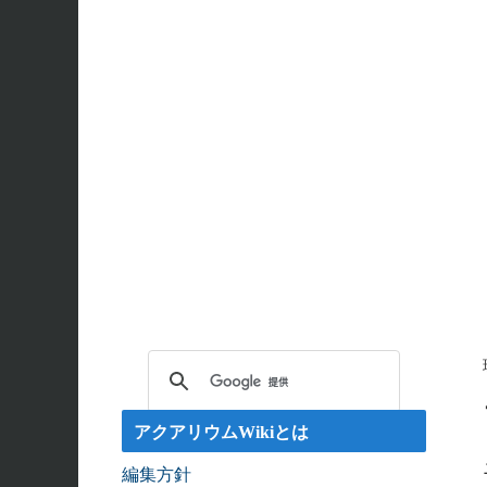
エンゼルフィッシュの雌雄の見分け方 - アクアリウムW
回答: ガラス面に卵を産まない貝っていますか？ - ア
アクアリウムWikiとは
編集方針