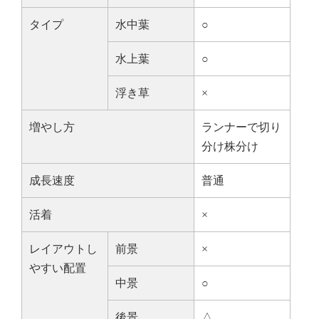
タイプ
水中葉
○
水上葉
○
浮き草
×
増やし方
ランナーで切り
分け株分け
成長速度
普通
活着
×
レイアウトし
前景
×
やすい配置
中景
○
後景
△