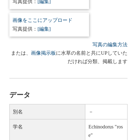
写真提供：
[編集]
画像をここにアップロード
写真提供：
[編集]
写真の編集方法
または、
画像掲示板
に水草の名前と共にUPしていた
だければ分類、掲載します
データ
別名
－
学名
Echinodorus "ros
e"