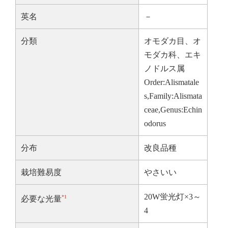
英名
－
分類
オモダカ目、オ
モダカ科、エキ
ノドルス属
Order:Alismatale
s,Family:Alismata
ceae,Genus:Echin
odorus
分布
改良品種
栽培難易度
やさいい
20W蛍光灯×3～
*1
必要な光量
4