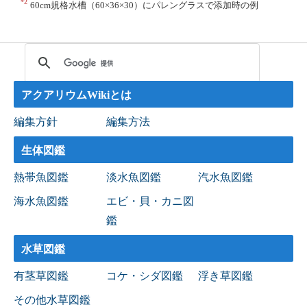
*2
60cm規格水槽（60×36×30）にパレングラスで添加時の例
アクアリウムWikiとは
編集方針
編集方法
生体図鑑
熱帯魚図鑑
淡水魚図鑑
汽水魚図鑑
海水魚図鑑
エビ・貝・カニ図
鑑
水草図鑑
有茎草図鑑
コケ・シダ図鑑
浮き草図鑑
その他水草図鑑