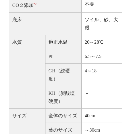
不要
*2
CO２添加
底床
ソイル、砂、大
磯
水質
適正水温
20～28℃
Ph
6.5～7.5
GH（総硬
4～18
度）
KH（炭酸塩
－
硬度）
サイズ
全体のサイズ
40cm
葉のサイズ
～30cm