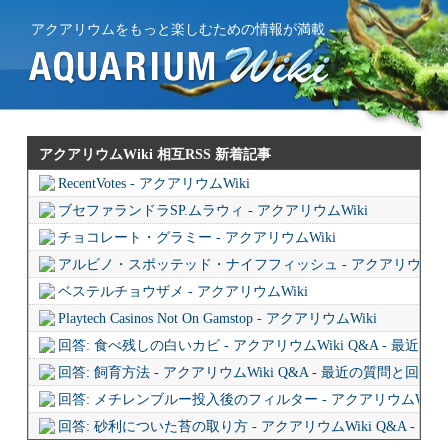
アクアリウムをもっと楽しむための情報が満載
アクアリウムWiki 相互RSS
新着記事
RecentVotes - アクアリウムWiki
ブセファランドラSP.ムラウィ - アクアリウムWiki
チョコレート・グラミー - アクアリウムWiki
アルビノ・スポッテッド・ナイフフィッシュ - アクアリウムWi
ベステルチョウザメ - アクアリウムWiki
Playtech Casinos Not On Gamstop - アクアリウムWiki
回答: 食べ残しの白いカビ - アクアリウムWiki Q&A - 最近
回答: 飼育方法 - アクアリウムWiki Q&A - 最近の質問と回答
回答: メチレンブルー投入後のフィルター - アクアリウムWiki 
回答: 砂利についた苔の取り方 - アクアリウムWiki Q&A - 