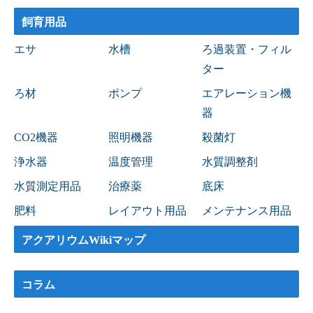
飼育用品
エサ
水槽
ろ過装置・フィル
ター
ろ材
ポンプ
エアレーション機
器
CO2機器
照明機器
殺菌灯
浄水器
温度管理
水質調整剤
水質測定用品
治療薬
底床
肥料
レイアウト用品
メンテナンス用品
アクアリウムWikiマップ
コラム