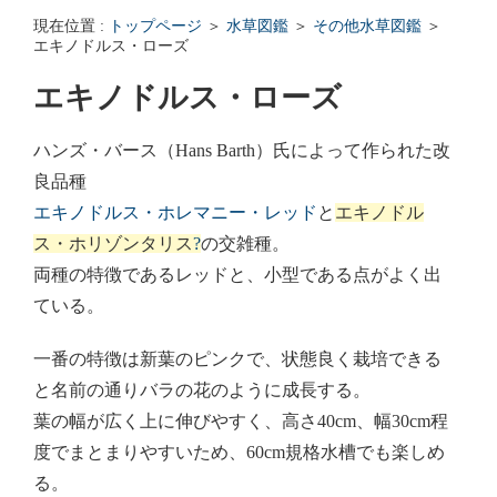
エンゼルフィッシュの雌雄の見分け方 - アクアリウムWiki Q&
現在位置 :
トップページ
＞
水草図鑑
＞
その他水草図鑑
＞
回答: ガラス面に卵を産まない貝っていますか？ - アクアリウムWi
エキノドルス・ローズ
エキノドルス・ローズ
ハンズ・バース（Hans Barth）氏によって作られた改
良品種
エキノドルス・ホレマニー・レッド
と
エキノドル
ス・ホリゾンタリス
?
の交雑種。
両種の特徴であるレッドと、小型である点がよく出
ている。
一番の特徴は新葉のピンクで、状態良く栽培できる
と名前の通りバラの花のように成長する。
葉の幅が広く上に伸びやすく、高さ40cm、幅30cm程
度でまとまりやすいため、60cm規格水槽でも楽しめ
る。