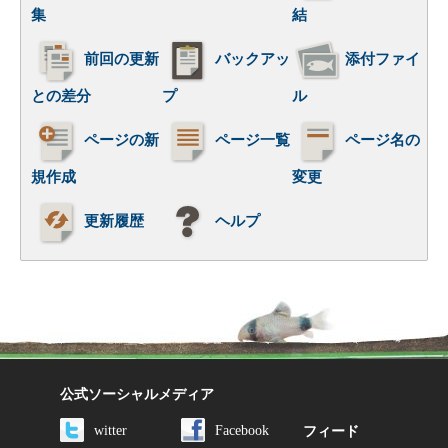
集
結
前回の更新
バックアッ
添付ファイ
との差分
プ
ル
ページの新
ページ一覧
ページ名の
規作成
変更
更新履歴
ヘルプ
公式ソーシャルメディア
witter
Facebook
フィード