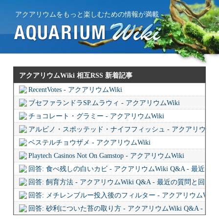
アクアリウムをもっと楽しむための情報が満載
アクアリウムWiki 相互RSS
新着記事
RecentVotes - アクアリウムWiki
ブセファランドラSP.ムラウィ - アクアリウムWiki
チョコレート・グラミー - アクアリウムWiki
アルビノ・スポッテッド・ナイフフィッシュ - アクアリウムWi
ベステルチョウザメ - アクアリウムWiki
Playtech Casinos Not On Gamstop - アクアリウムWiki
回答: 食べ残しの白いカビ - アクアリウムWiki Q&A - 最近
回答: 飼育方法 - アクアリウムWiki Q&A - 最近の質問と回答
回答: メチレンブルー投入後のフィルター - アクアリウムWiki 
回答: 砂利についた苔の取り方 - アクアリウムWiki Q&A - 