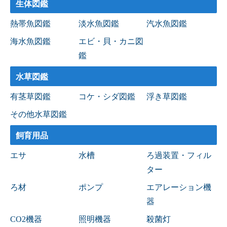
生体図鑑
熱帯魚図鑑
淡水魚図鑑
汽水魚図鑑
海水魚図鑑
エビ・貝・カニ図
鑑
水草図鑑
有茎草図鑑
コケ・シダ図鑑
浮き草図鑑
その他水草図鑑
飼育用品
エサ
水槽
ろ過装置・フィル
ター
ろ材
ポンプ
エアレーション機
器
CO2機器
照明機器
殺菌灯