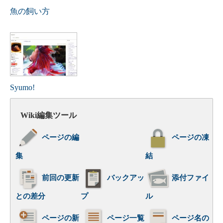
魚の飼い方
Syumo!
Wiki編集ツール
ページの編
ページの凍
集
結
前回の更新
バックアッ
添付ファイ
との差分
プ
ル
ページの新
ページ一覧
ページ名の