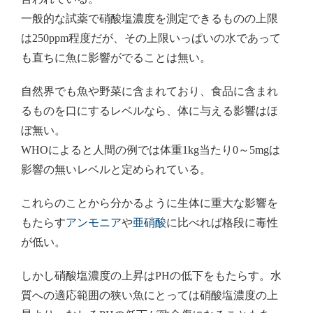
一般的な試薬で硝酸塩濃度を測定できるものの上限
は250ppm程度だが、その上限いっぱいの水であって
も直ちに魚に影響がでることは無い。
自然界でも魚や野菜に含まれており、食品に含まれ
るものを口にするレベルなら、体に与える影響はほ
ぼ無い。
WHOによると人間の例では体重1kg当たり0～5mgは
影響の無いレベルと定められている。
これらのことから分かるように生体に重大な影響を
もたらす
アンモニア
や
亜硝酸
に比べれば格段に毒性
が低い。
しかし硝酸塩濃度の上昇はPHの低下をもたらす。水
質への適応範囲の狭い魚にとっては硝酸塩濃度の上