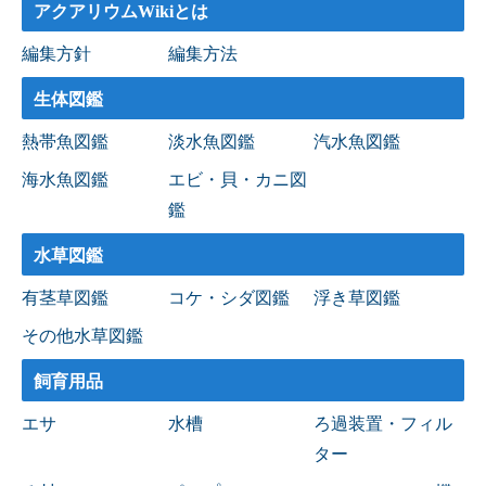
アクアリウムWikiとは
編集方針
編集方法
生体図鑑
熱帯魚図鑑
淡水魚図鑑
汽水魚図鑑
海水魚図鑑
エビ・貝・カニ図
鑑
水草図鑑
有茎草図鑑
コケ・シダ図鑑
浮き草図鑑
その他水草図鑑
飼育用品
エサ
水槽
ろ過装置・フィル
ター