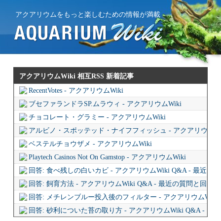
アクアリウムをもっと楽しむための情報が満載
アクアリウムWiki 相互RSS
新着記事
RecentVotes - アクアリウムWiki
ブセファランドラSP.ムラウィ - アクアリウムWiki
チョコレート・グラミー - アクアリウムWiki
アルビノ・スポッテッド・ナイフフィッシュ - アクアリウムWi
ベステルチョウザメ - アクアリウムWiki
Playtech Casinos Not On Gamstop - アクアリウムWiki
回答: 食べ残しの白いカビ - アクアリウムWiki Q&A - 最近
回答: 飼育方法 - アクアリウムWiki Q&A - 最近の質問と回答
回答: メチレンブルー投入後のフィルター - アクアリウムWiki 
回答: 砂利についた苔の取り方 - アクアリウムWiki Q&A - 