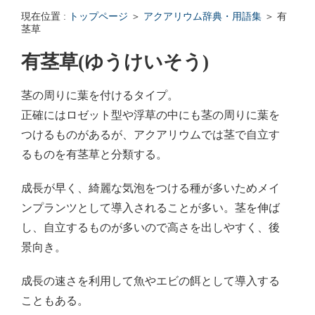
エンゼルフィッシュの雌雄の見分け方 - アクアリウムWiki Q&
現在位置 :
トップページ
＞
アクアリウム辞典・用語集
＞ 有
回答: ガラス面に卵を産まない貝っていますか？ - アクアリウムWi
茎草
有茎草(ゆうけいそう)
茎の周りに葉を付けるタイプ。
正確にはロゼット型や浮草の中にも茎の周りに葉を
つけるものがあるが、アクアリウムでは茎で自立す
るものを有茎草と分類する。
成長が早く、綺麗な気泡をつける種が多いためメイ
ンプランツとして導入されることが多い。茎を伸ば
し、自立するものが多いので高さを出しやすく、後
景向き。
成長の速さを利用して魚やエビの餌として導入する
こともある。