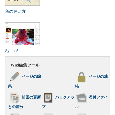
魚の飼い方
Syumo!
Wiki編集ツール
ページの編
ページの凍
集
結
前回の更新
バックアッ
添付ファイ
との差分
プ
ル