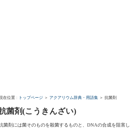
iki Q&A - 最近の質問と回答
クアリウムWiki Q&A - 最近の質問と回答
現在位置 :
トップページ
＞
アクアリウム辞典・用語集
＞ 抗菌剤
抗菌剤(こうきんざい)
抗菌剤には菌そのものを殺菌するものと、DNAの合成を阻害