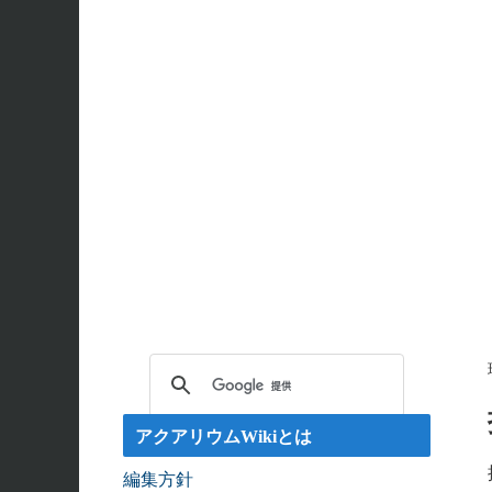
エンゼルフィッシュの雌雄の見分け方 - アクアリウムW
回答: ガラス面に卵を産まない貝っていますか？ - ア
アクアリウムWikiとは
編集方針