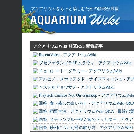
アクアリウムをもっと楽しむための情報が満載
アクアリウムWiki 相互RSS
新着記事
RecentVotes - アクアリウムWiki
ブセファランドラSP.ムラウィ - アクアリウムWiki
チョコレート・グラミー - アクアリウムWiki
アルビノ・スポッテッド・ナイフフィッシュ - アク
ベステルチョウザメ - アクアリウムWiki
Playtech Casinos Not On Gamstop - アクアリウムWik
回答: 食べ残しの白いカビ - アクアリウムWiki Q&
回答: 飼育方法 - アクアリウムWiki Q&A - 最近
回答: メチレンブルー投入後のフィルター - アクアリウ
回答: 砂利についた苔の取り方 - アクアリウムWiki