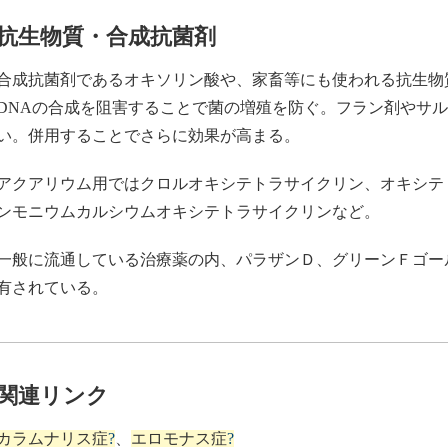
抗生物質・合成抗菌剤
合成抗菌剤であるオキソリン酸や、家畜等にも使われる抗生物
DNAの合成を阻害することで菌の増殖を防ぐ。フラン剤やサ
い。併用することでさらに効果が高まる。
アクアリウム用ではクロルオキシテトラサイクリン、オキシテ
ンモニウムカルシウムオキシテトラサイクリンなど。
一般に流通している治療薬の内、パラザンＤ、グリーンＦゴー
有されている。
関連リンク
カラムナリス症
?
、
エロモナス症
?