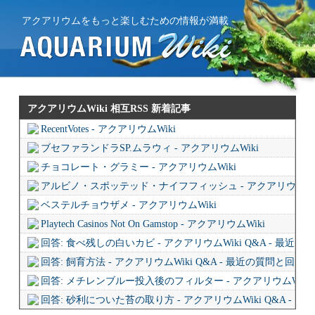
アクアリウムをもっと楽しむための情報が満載
アクアリウムWiki 相互RSS
新着記事
RecentVotes - アクアリウムWiki
ブセファランドラSP.ムラウィ - アクアリウムWiki
チョコレート・グラミー - アクアリウムWiki
アルビノ・スポッテッド・ナイフフィッシュ - アクアリウムWi
ベステルチョウザメ - アクアリウムWiki
Playtech Casinos Not On Gamstop - アクアリウムWiki
回答: 食べ残しの白いカビ - アクアリウムWiki Q&A - 最近
回答: 飼育方法 - アクアリウムWiki Q&A - 最近の質問と回答
回答: メチレンブルー投入後のフィルター - アクアリウムWiki 
回答: 砂利についた苔の取り方 - アクアリウムWiki Q&A - 