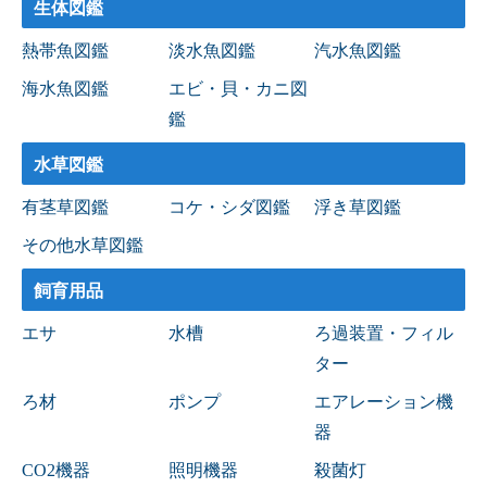
生体図鑑
熱帯魚図鑑
淡水魚図鑑
汽水魚図鑑
海水魚図鑑
エビ・貝・カニ図
鑑
水草図鑑
有茎草図鑑
コケ・シダ図鑑
浮き草図鑑
その他水草図鑑
飼育用品
エサ
水槽
ろ過装置・フィル
ター
ろ材
ポンプ
エアレーション機
器
CO2機器
照明機器
殺菌灯