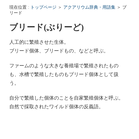
エンゼルフィッシュの雌雄の見分け方 - アクアリウムWiki Q&
現在位置 :
トップページ
＞
アクアリウム辞典・用語集
＞ ブ
回答: ガラス面に卵を産まない貝っていますか？ - アクアリウムWi
リード
ブリード(ぶりーど)
人工的に繁殖させた生体。
ブリード個体、ブリードもの、などと呼ぶ。
ファームのような大きな養殖場で繁殖されたもの
も、水槽で繁殖したものもブリード個体として扱
う。
自分で繁殖した個体のことを自家繁殖個体と呼ぶ。
自然で採取されたワイルド個体の反義語。