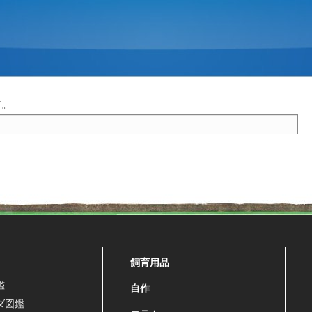
す。
飼育用品
鑑
自作
ダ図鑑