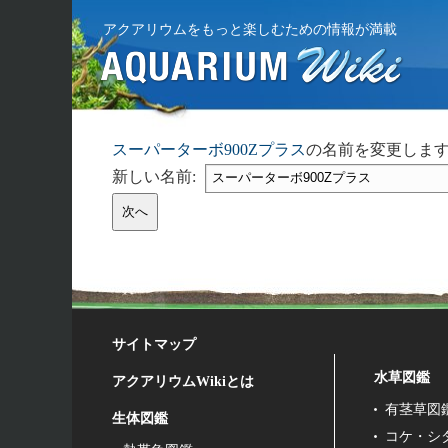
アクアリウムをもっと楽しむための情報が満載
スーパーターボ900Zプラス
の名前を変更しま
新しい名前:
サイトマップ
水草図鑑
アクアリウムWikiとは
有茎草図
生体図鑑
コケ・シ