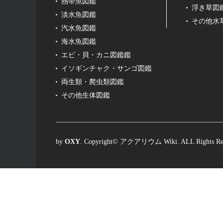
熱帯魚図鑑
浮き草図
淡水魚図鑑
その他水
汽水魚図鑑
海水魚図鑑
エビ・貝・カニ図鑑鑑
イソギンチャク・サンゴ図鑑
両生類・爬虫類図鑑
その他生体図鑑
by
OXY
. Copyright© アクアリウム Wiki. ALL Rights Reser