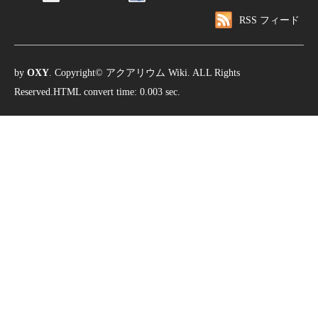
RSS フィード
by
OXY
. Copyright© アクアリウム Wiki. ALL Rights
Reserved.HTML convert time: 0.003 sec.