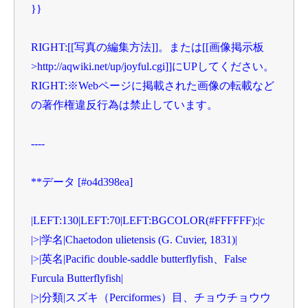
}}

RIGHT:[[写真の編集方法]]。または[[画像掲示板
>http://aqwiki.net/up/joyful.cgi]]にUPしてください。

RIGHT:※Webページに掲載された画像の転載など
の著作権違反行為は禁止しています。

----

**データ [#o4d398ea]

|LEFT:130|LEFT:70|LEFT:BGCOLOR(#FFFFFF):|c

|>|学名|Chaetodon ulietensis (G. Cuvier, 1831)|

|>|英名|Pacific double-saddle butterflyfish、False 
Furcula Butterflyfish|

|>|分類|スズキ（Perciformes）目、チョウチョウウ