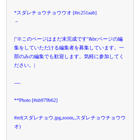
*スダレチョウチョウウオ [#rc251aab]

－

|''※このページはまだ未完成です''&br;ページの編
集をしていただける編集者を募集しています。一
部のみの編集でも歓迎します。気軽に参加してく
ださい。|

----

**Photo [#nb979b62]

#ref(スダレチョウ.jpg,zoom,,スダレチョウチョウウ
オ)
