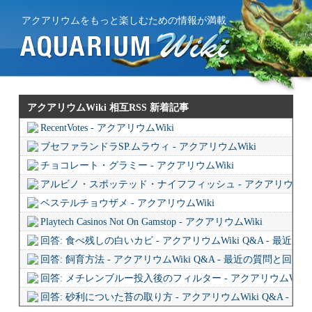
アクアリウムをもっと楽しむための情報が満載
アクアリウムWiki 相互RSS
新着記事
RecentVotes - アクアリウムWiki
ブセファランドラSP.ムラウィ - アクアリウムWiki
チョコレート・グラミー - アクアリウムWiki
アルビノ・スポッテッド・ナイフフィッシュ - アクアリウムWi
ベステルチョウザメ - アクアリウムWiki
Playtech Casinos Not On Gamstop - アクアリウムWiki
回答: 食べ残しの白いカビ - アクアリウムWiki Q&A - 最近
回答: 飼育方法 - アクアリウムWiki Q&A - 最近の質問と回答
回答: メチレンブルー投入後のフィルター - アクアリウムWiki 
回答: 砂利についた苔の取り方 - アクアリウムWiki Q&A - 