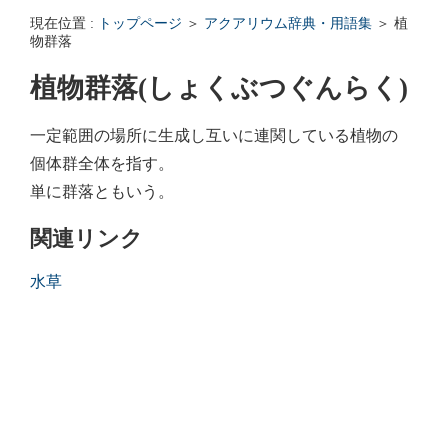
エンゼルフィッシュの雌雄の見分け方 - アクアリウムWiki Q&
現在位置 :
トップページ
＞
アクアリウム辞典・用語集
＞ 植
回答: ガラス面に卵を産まない貝っていますか？ - アクアリウムWi
物群落
植物群落(しょくぶつぐんらく)
一定範囲の場所に生成し互いに連関している植物の
個体群全体を指す。
単に群落ともいう。
関連リンク
水草