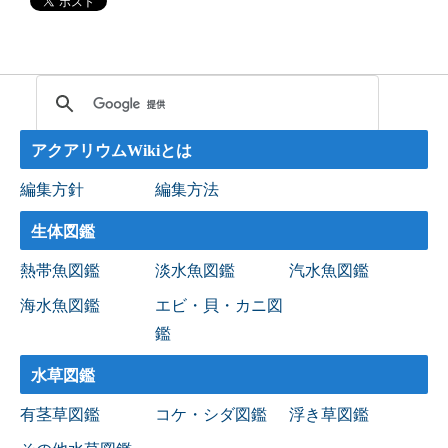
アクアリウムWikiとは
編集方針
編集方法
生体図鑑
熱帯魚図鑑
淡水魚図鑑
汽水魚図鑑
海水魚図鑑
エビ・貝・カニ図
鑑
水草図鑑
有茎草図鑑
コケ・シダ図鑑
浮き草図鑑