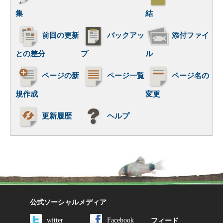
集
結
前回の更新
バックアッ
添付ファイ
との差分
プ
ル
ページの新
ページ一覧
ページ名の
規作成
変更
更新履歴
ヘルプ
公式ソーシャルメディア
witter
Facebook
フィード