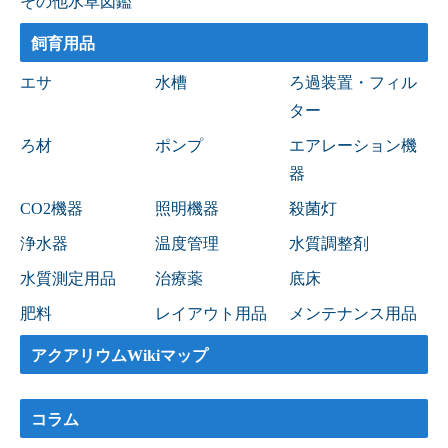
その他水草図鑑
飼育用品
エサ
水槽
ろ過装置・フィル
ター
ろ材
ポンプ
エアレーション機
器
CO2機器
照明機器
殺菌灯
浄水器
温度管理
水質調整剤
水質測定用品
治療薬
底床
肥料
レイアウト用品
メンテナンス用品
アクアリウムWikiマップ
コラム