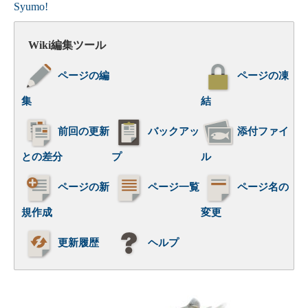
Syumo!
Wiki編集ツール
ページの編
ページの凍
集
結
前回の更新
バックアッ
添付ファイ
との差分
プ
ル
ページの新
ページ一覧
ページ名の
規作成
変更
更新履歴
ヘルプ