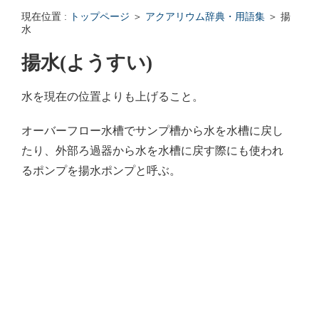
エンゼルフィッシュの雌雄の見分け方 - アクアリウムWiki Q&
現在位置 :
トップページ
＞
アクアリウム辞典・用語集
＞ 揚
回答: ガラス面に卵を産まない貝っていますか？ - アクアリウムWi
水
揚水(ようすい)
水を現在の位置よりも上げること。
オーバーフロー水槽でサンプ槽から水を水槽に戻し
たり、外部ろ過器から水を水槽に戻す際にも使われ
るポンプを揚水ポンプと呼ぶ。