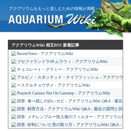
アクアリウムをもっと楽しむための情報が満載
アクアリウムWiki 相互RSS
新着記事
RecentVotes - アクアリウムWiki
ブセファランドラSP.ムラウィ - アクアリウムWiki
チョコレート・グラミー - アクアリウムWiki
アルビノ・スポッテッド・ナイフフィッシュ - アクアリウムWi
ベステルチョウザメ - アクアリウムWiki
Playtech Casinos Not On Gamstop - アクアリウムWiki
回答: 食べ残しの白いカビ - アクアリウムWiki Q&A - 最近
回答: 飼育方法 - アクアリウムWiki Q&A - 最近の質問と回答
回答: メチレンブルー投入後のフィルター - アクアリウムWiki 
回答: 砂利についた苔の取り方 - アクアリウムWiki Q&A - 