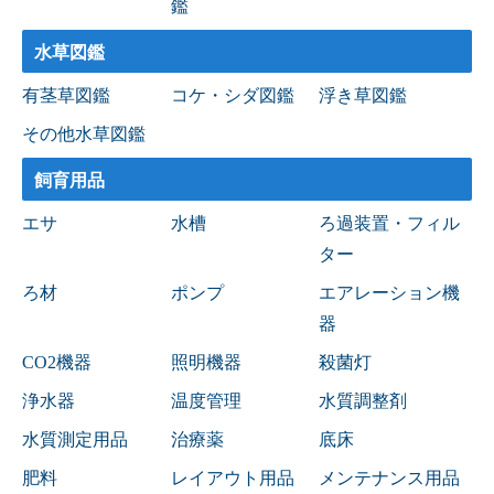
鑑
水草図鑑
有茎草図鑑
コケ・シダ図鑑
浮き草図鑑
その他水草図鑑
飼育用品
エサ
水槽
ろ過装置・フィル
ター
ろ材
ポンプ
エアレーション機
器
CO2機器
照明機器
殺菌灯
浄水器
温度管理
水質調整剤
水質測定用品
治療薬
底床
肥料
レイアウト用品
メンテナンス用品