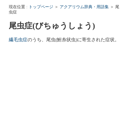
エンゼルフィッシュの雌雄の見分け方 - アクアリウムWiki Q&
現在位置 :
トップページ
＞
アクアリウム辞典・用語集
＞ 尾
回答: ガラス面に卵を産まない貝っていますか？ - アクアリウムWi
虫症
尾虫症(びちゅうしょう)
繊毛虫症
のうち、尾虫(鮒糸状虫)に寄生された症状。