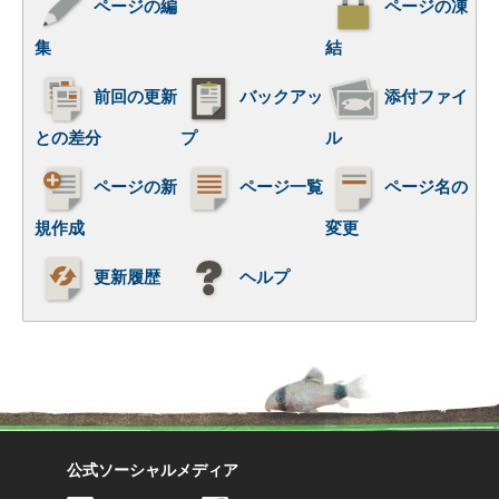
ページの編
ページの凍
集
結
前回の更新
バックアッ
添付ファイ
との差分
プ
ル
ページの新
ページ一覧
ページ名の
規作成
変更
更新履歴
ヘルプ
公式ソーシャルメディア