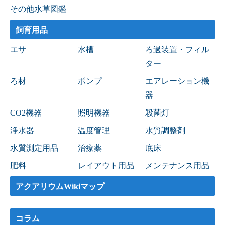
その他水草図鑑
飼育用品
エサ
水槽
ろ過装置・フィル
ター
ろ材
ポンプ
エアレーション機
器
CO2機器
照明機器
殺菌灯
浄水器
温度管理
水質調整剤
水質測定用品
治療薬
底床
肥料
レイアウト用品
メンテナンス用品
アクアリウムWikiマップ
コラム