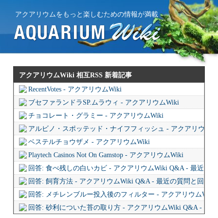
アクアリウムをもっと楽しむための情報が満載
アクアリウムWiki 相互RSS
新着記事
RecentVotes - アクアリウムWiki
ブセファランドラSP.ムラウィ - アクアリウムWiki
チョコレート・グラミー - アクアリウムWiki
アルビノ・スポッテッド・ナイフフィッシュ - アクアリウムWi
ベステルチョウザメ - アクアリウムWiki
Playtech Casinos Not On Gamstop - アクアリウムWiki
回答: 食べ残しの白いカビ - アクアリウムWiki Q&A - 最近
回答: 飼育方法 - アクアリウムWiki Q&A - 最近の質問と回答
回答: メチレンブルー投入後のフィルター - アクアリウムWiki 
回答: 砂利についた苔の取り方 - アクアリウムWiki Q&A - 