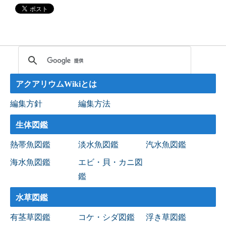
アクアリウムWikiとは
編集方針
編集方法
生体図鑑
熱帯魚図鑑
淡水魚図鑑
汽水魚図鑑
海水魚図鑑
エビ・貝・カニ図
鑑
水草図鑑
有茎草図鑑
コケ・シダ図鑑
浮き草図鑑