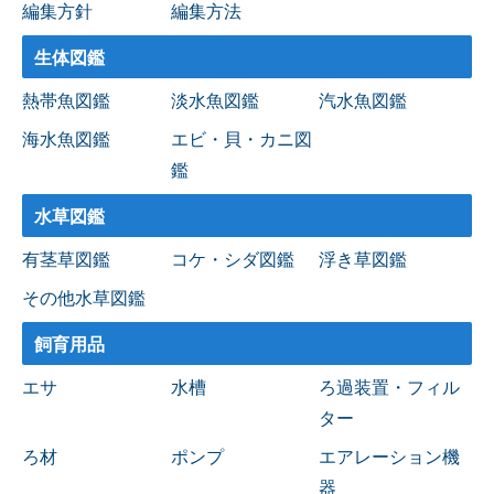
編集方針
編集方法
生体図鑑
熱帯魚図鑑
淡水魚図鑑
汽水魚図鑑
海水魚図鑑
エビ・貝・カニ図
鑑
水草図鑑
有茎草図鑑
コケ・シダ図鑑
浮き草図鑑
その他水草図鑑
飼育用品
エサ
水槽
ろ過装置・フィル
ター
ろ材
ポンプ
エアレーション機
器