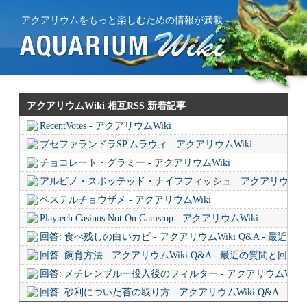
アクアリウムをもっと楽しむための情報が満載
アクアリウムWiki 相互RSS
新着記事
RecentVotes - アクアリウムWiki
ブセファランドラSP.ムラウィ - アクアリウムWiki
チョコレート・グラミー - アクアリウムWiki
アルビノ・スポッテッド・ナイフフィッシュ - アクアリウムWi
ベステルチョウザメ - アクアリウムWiki
Playtech Casinos Not On Gamstop - アクアリウムWiki
回答: 食べ残しの白いカビ - アクアリウムWiki Q&A - 最近
回答: 飼育方法 - アクアリウムWiki Q&A - 最近の質問と回答
回答: メチレンブルー投入後のフィルター - アクアリウムWiki 
回答: 砂利についた苔の取り方 - アクアリウムWiki Q&A - 