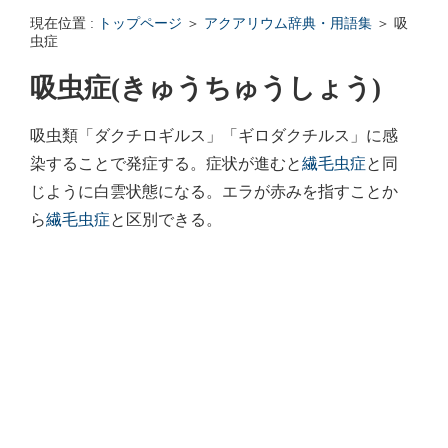
エンゼルフィッシュの雌雄の見分け方 - アクアリウムWiki Q&
現在位置 :
トップページ
＞
アクアリウム辞典・用語集
＞ 吸
回答: ガラス面に卵を産まない貝っていますか？ - アクアリウムWi
虫症
吸虫症(きゅうちゅうしょう)
吸虫類「ダクチロギルス」「ギロダクチルス」に感
染することで発症する。症状が進むと
繊毛虫症
と同
じように白雲状態になる。エラが赤みを指すことか
ら
繊毛虫症
と区別できる。