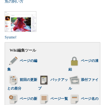
魚の飼い方
Syumo!
Wiki編集ツール
ページの編
ページの凍
集
結
前回の更新
バックアッ
添付ファイ
との差分
プ
ル
ページの新
ページ一覧
ページ名の