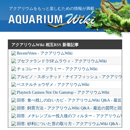
アクアリウムをもっと楽しむための情報が満載
アクアリウムWiki 相互RSS
新着記事
RecentVotes - アクアリウムWiki
ブセファランドラSP.ムラウィ - アクアリウムWiki
チョコレート・グラミー - アクアリウムWiki
アルビノ・スポッテッド・ナイフフィッシュ - アクアリウムWi
ベステルチョウザメ - アクアリウムWiki
Playtech Casinos Not On Gamstop - アクアリウムWiki
回答: 食べ残しの白いカビ - アクアリウムWiki Q&A - 最近
回答: 飼育方法 - アクアリウムWiki Q&A - 最近の質問と回答
回答: メチレンブルー投入後のフィルター - アクアリウムWiki 
回答: 砂利についた苔の取り方 - アクアリウムWiki Q&A - 