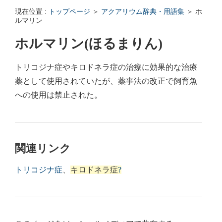
エンゼルフィッシュの雌雄の見分け方 - アクアリウムWiki Q&
現在位置 :
トップページ
＞
アクアリウム辞典・用語集
＞ ホ
回答: ガラス面に卵を産まない貝っていますか？ - アクアリウムWi
ルマリン
ホルマリン(ほるまりん)
トリコジナ症やキロドネラ症の治療に効果的な治療
薬として使用されていたが、薬事法の改正で飼育魚
への使用は禁止された。
関連リンク
トリコジナ症
、
キロドネラ症
?