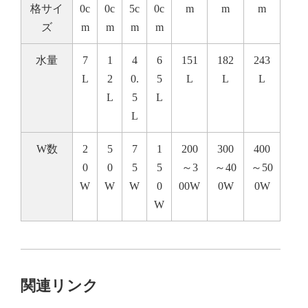
格サイ
0c
0c
5c
0c
m
m
m
ズ
m
m
m
m
水量
7
1
4
6
151
182
243
L
2
0.
5
L
L
L
L
5
L
L
W数
2
5
7
1
200
300
400
0
0
5
5
～3
～40
～50
W
W
W
0
00W
0W
0W
W
関連リンク