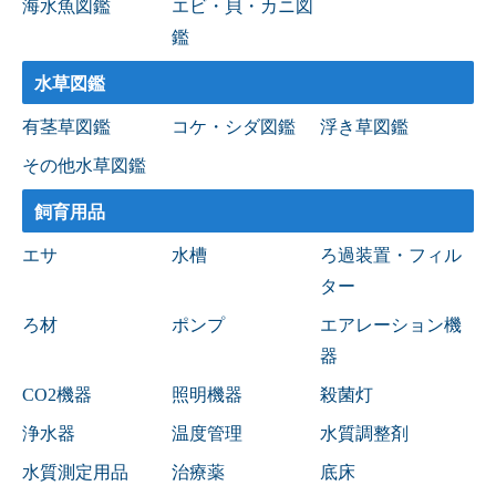
海水魚図鑑
エビ・貝・カニ図
鑑
水草図鑑
有茎草図鑑
コケ・シダ図鑑
浮き草図鑑
その他水草図鑑
飼育用品
エサ
水槽
ろ過装置・フィル
ター
ろ材
ポンプ
エアレーション機
器
CO2機器
照明機器
殺菌灯
浄水器
温度管理
水質調整剤
水質測定用品
治療薬
底床