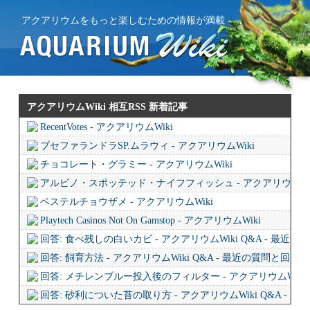
アクアリウムをもっと楽しむための情報が満載
アクアリウムWiki 相互RSS
新着記事
RecentVotes - アクアリウムWiki
ブセファランドラSP.ムラウィ - アクアリウムWiki
チョコレート・グラミー - アクアリウムWiki
アルビノ・スポッテッド・ナイフフィッシュ - アクアリウムWi
ベステルチョウザメ - アクアリウムWiki
Playtech Casinos Not On Gamstop - アクアリウムWiki
回答: 食べ残しの白いカビ - アクアリウムWiki Q&A - 最近
回答: 飼育方法 - アクアリウムWiki Q&A - 最近の質問と回答
回答: メチレンブルー投入後のフィルター - アクアリウムWiki 
回答: 砂利についた苔の取り方 - アクアリウムWiki Q&A - 