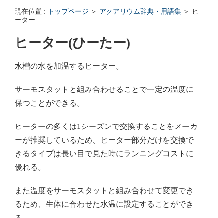
エンゼルフィッシュの雌雄の見分け方 - アクアリウムWiki Q&
現在位置 :
トップページ
＞
アクアリウム辞典・用語集
＞ ヒ
回答: ガラス面に卵を産まない貝っていますか？ - アクアリウムWi
ーター
ヒーター(ひーたー)
水槽の水を加温するヒーター。
サーモスタットと組み合わせることで一定の温度に
保つことができる。
ヒーターの多くは1シーズンで交換することをメーカ
ーが推奨しているため、ヒーター部分だけを交換で
きるタイプは長い目で見た時にランニングコストに
優れる。
また温度をサーモスタットと組み合わせて変更でき
るため、生体に合わせた水温に設定することができ
る。