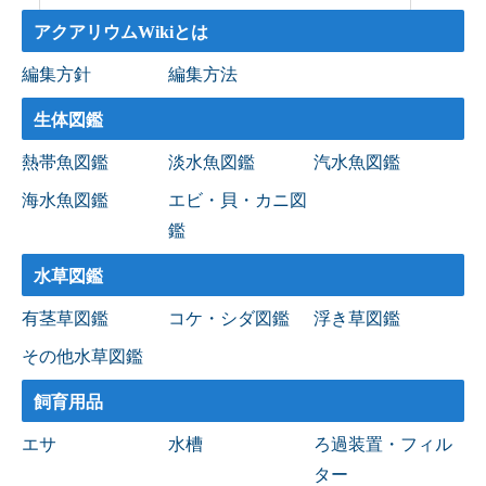
アクアリウムWikiとは
編集方針
編集方法
生体図鑑
熱帯魚図鑑
淡水魚図鑑
汽水魚図鑑
海水魚図鑑
エビ・貝・カニ図
鑑
水草図鑑
有茎草図鑑
コケ・シダ図鑑
浮き草図鑑
その他水草図鑑
飼育用品
エサ
水槽
ろ過装置・フィル
ター