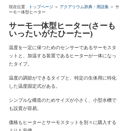
エンゼルフィッシュの雌雄の見分け方 - アクアリウムWiki Q&
現在位置 :
トップページ
＞
アクアリウム辞典・用語集
＞ サ
回答: ガラス面に卵を産まない貝っていますか？ - アクアリウムWi
ーモ一体型ヒーター
サーモ一体型ヒーター(さーも
いったいがたひーたー)
温度を一定に保つためのセンサーであるサーモスタ
ットと、加温する装置であるヒーターが一体になっ
たタイプ。
温度の調節ができるタイプと、特定の生体用に特化
した温度固定式がある。
シンプルな構造のためサイズが小さく、小型水槽で
も設置が容易。
価格もヒーターとサーモスタットを別々に購入する
よりも安価。