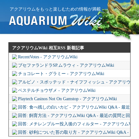
アクアリウムをもっと楽しむための情報が満載
アクアリウムWiki 相互RSS
新着記事
RecentVotes - アクアリウムWiki
ブセファランドラSP.ムラウィ - アクアリウムWiki
チョコレート・グラミー - アクアリウムWiki
アルビノ・スポッテッド・ナイフフィッシュ - アクアリウムWi
ベステルチョウザメ - アクアリウムWiki
Playtech Casinos Not On Gamstop - アクアリウムWiki
回答: 食べ残しの白いカビ - アクアリウムWiki Q&A - 最近
回答: 飼育方法 - アクアリウムWiki Q&A - 最近の質問と回答
回答: メチレンブルー投入後のフィルター - アクアリウムWiki 
回答: 砂利についた苔の取り方 - アクアリウムWiki Q&A - 