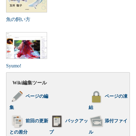
魚の飼い方
Syumo!
Wiki編集ツール
ページの編
ページの凍
集
結
前回の更新
バックアッ
添付ファイ
との差分
プ
ル