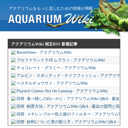
アクアリウムをもっと楽しむための情報が満載
アクアリウムWiki 相互RSS
新着記事
RecentVotes - アクアリウムWiki
ブセファランドラSP.ムラウィ - アクアリウムWiki
チョコレート・グラミー - アクアリウムWiki
アルビノ・スポッテッド・ナイフフィッシュ - アクアリウムWi
ベステルチョウザメ - アクアリウムWiki
Playtech Casinos Not On Gamstop - アクアリウムWiki
回答: 食べ残しの白いカビ - アクアリウムWiki Q&A - 最近
回答: 飼育方法 - アクアリウムWiki Q&A - 最近の質問と回答
回答: メチレンブルー投入後のフィルター - アクアリウムWiki 
回答: 砂利についた苔の取り方 - アクアリウムWiki Q&A - 