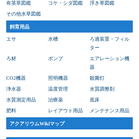
有茎草図鑑
コケ・シダ図鑑
浮き草図鑑
その他水草図鑑
飼育用品
エサ
水槽
ろ過装置・フィル
ター
ろ材
ポンプ
エアレーション機
器
CO2機器
照明機器
殺菌灯
浄水器
温度管理
水質調整剤
水質測定用品
治療薬
底床
肥料
レイアウト用品
メンテナンス用品
アクアリウムWikiマップ