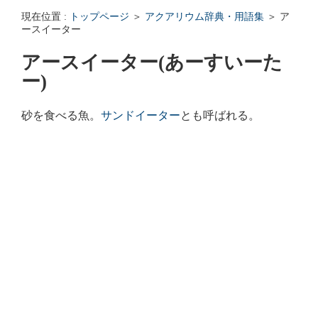
エンゼルフィッシュの雌雄の見分け方 - アクアリウムWiki Q&
現在位置 :
トップページ
＞
アクアリウム辞典・用語集
＞ ア
回答: ガラス面に卵を産まない貝っていますか？ - アクアリウムWi
ースイーター
アースイーター(あーすいーた
ー)
砂を食べる魚。
サンドイーター
とも呼ばれる。