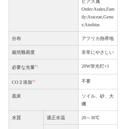
ビアス属
Order:Arales,Fam
ily:Araceae,Genu
s:Anubias
分布
アフリカ熱帯地
栽培難易度
非常にやさしい
20W蛍光灯×1
*1
必要な光量
不要
*2
CO２添加
底床
ソイル、砂、大
磯
水質
適正水温
20～30℃