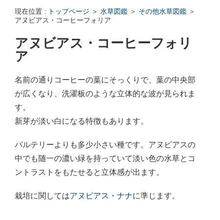
エンゼルフィッシュの雌雄の見分け方 - アクアリウムWiki Q&
現在位置 :
トップページ
＞
水草図鑑
＞
その他水草図鑑
＞
回答: ガラス面に卵を産まない貝っていますか？ - アクアリウムWi
アヌビアス・コーヒーフォリア
アヌビアス・コーヒーフォリ
ア
名前の通りコーヒーの葉にそっくりで、葉の中央部
が広くなり、洗濯板のような立体的な波が見られま
す。
新芽が淡い白になる特徴もあります。
バルテリーよりも多少小さい種です。アヌビアスの
中でも随一の濃い緑を持っていて淡い色の水草とコ
ントラストをもたせると立体感が出ます。
栽培に関しては
アヌビアス・ナナ
に準じます。