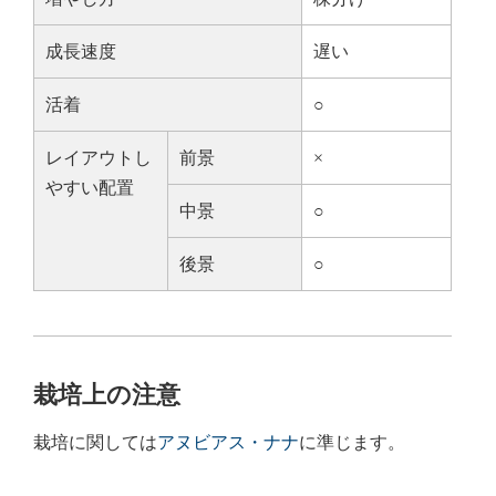
成長速度
遅い
活着
○
レイアウトし
前景
×
やすい配置
中景
○
後景
○
栽培上の注意
栽培に関しては
アヌビアス・ナナ
に準じます。