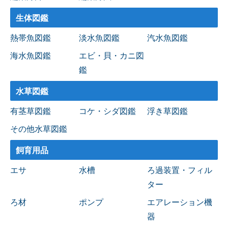
生体図鑑
熱帯魚図鑑
淡水魚図鑑
汽水魚図鑑
海水魚図鑑
エビ・貝・カニ図
鑑
水草図鑑
有茎草図鑑
コケ・シダ図鑑
浮き草図鑑
その他水草図鑑
飼育用品
エサ
水槽
ろ過装置・フィル
ター
ろ材
ポンプ
エアレーション機
器