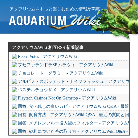
アクアリウムをもっと楽しむための情報が満載
アクアリウムWiki 相互RSS
新着記事
RecentVotes - アクアリウムWiki
ブセファランドラSP.ムラウィ - アクアリウムWiki
チョコレート・グラミー - アクアリウムWiki
アルビノ・スポッテッド・ナイフフィッシュ - アクアリウムWi
ベステルチョウザメ - アクアリウムWiki
Playtech Casinos Not On Gamstop - アクアリウムWiki
回答: 食べ残しの白いカビ - アクアリウムWiki Q&A - 最近
回答: 飼育方法 - アクアリウムWiki Q&A - 最近の質問と回答
回答: メチレンブルー投入後のフィルター - アクアリウムWiki 
回答: 砂利についた苔の取り方 - アクアリウムWiki Q&A - 