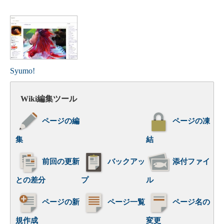
Syumo!
Wiki編集ツール
ページの編
ページの凍
集
結
前回の更新
バックアッ
添付ファイ
との差分
プ
ル
ページの新
ページ一覧
ページ名の
規作成
変更